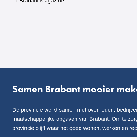
(verwijst
Brabant Magazine
naar
een
andere
website)
Samen Brabant mooier mak
De provincie werkt samen met overheden, bedrijve
maatschappelijke opgaven van Brabant. Om te zorg
provincie blijft waar het goed wonen, werken en rec