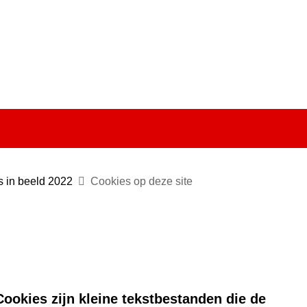
Ga
naar
e)
de
inhoud
s in beeld 2022
Cookies op deze site
ookies zijn kleine tekstbestanden die de