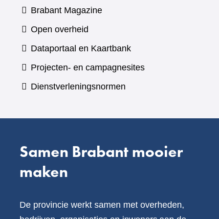
(verwijst
Brabant Magazine
naar
Open overheid
een
(verwijst
Dataportaal en Kaartbank
andere
naar
Projecten- en campagnesites
website)
een
Dienstverleningsnormen
andere
website)
Samen Brabant mooier
maken
De provincie werkt samen met overheden,