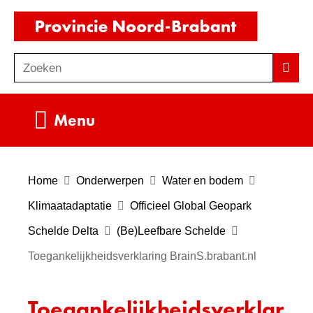
Ga
(naar
naar
homepag
de
Zoeken
Z
Zoek
inhoud
o
e
Uitklappen
Menu
k
e
n
Home
Onderwerpen
Water en bodem
Klimaatadaptatie
Officieel Global Geopark
Schelde Delta
(Be)Leefbare Schelde
Toegankelijkheidsverklaring BrainS.brabant.nl
Toegankelijkheidsverklar