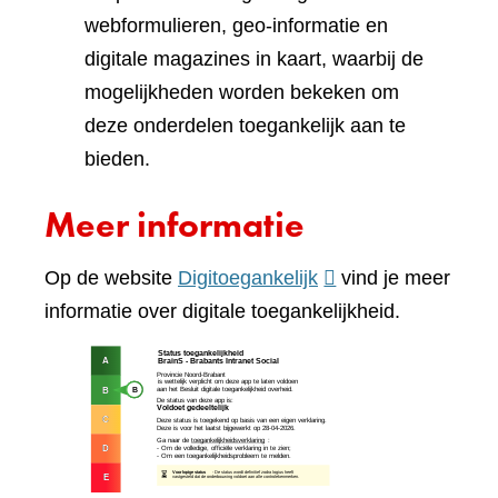
webformulieren, geo-informatie en
digitale magazines in kaart, waarbij de
mogelijkheden worden bekeken om
deze onderdelen toegankelijk aan te
bieden.
Meer informatie
(verwijst
Op de website
Digitoegankelijk
vind je meer
naar
informatie over digitale toegankelijkheid.
een
(verw
andere
naar
website)
een
ande
webs