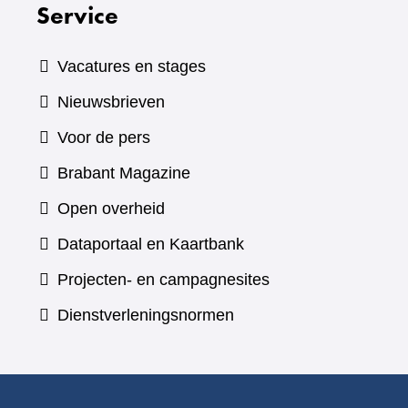
Service
Vacatures en stages
Nieuwsbrieven
Voor de pers
(verwijst
Brabant Magazine
naar
Open overheid
een
(verwijst
Dataportaal en Kaartbank
andere
naar
Projecten- en campagnesites
website)
een
Dienstverleningsnormen
andere
website)