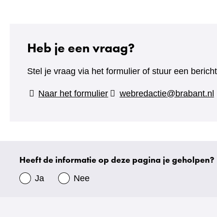
Heb je een vraag?
Stel je vraag via het formulier of stuur een beric
(verwijst
Naar het formulier
webredactie@brabant.nl
naar
een
andere
website)
Heeft de informatie op deze pagina je geholpen?
Uw
gegevens
Ja
Nee