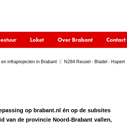
Ga
naar
e)
de
inhoud
estuur
Loket
Over Brabant
Contact
en infraprojecten in Brabant
N284 Reusel - Bladel - Hapert
oepassing op brabant.nl én op de subsites
id van de provincie Noord-Brabant vallen,