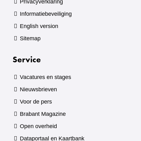
Privacyverklaring
Informatiebeveiliging
English version
Sitemap
Service
Vacatures en stages
Nieuwsbrieven
Voor de pers
(verwijst
Brabant Magazine
naar
Open overheid
een
(verwijst
Dataportaal en Kaartbank