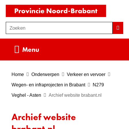
Ga
(naar
naar
homepag
de
Zoeken
Z
Zoek
inhoud
o
e
Uitklappen
Menu
k
e
n
Home
Onderwerpen
Verkeer en vervoer
Wegen- en infraprojecten in Brabant
N279
Veghel - Asten
Archief website brabant.nl
Archief website
brabant.nl