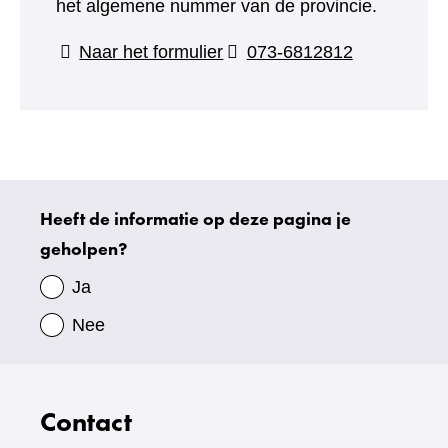
het algemene nummer van de provincie.
(verwijst
Naar het formulier
073-6812812
naar
een
andere
website)
Heeft de informatie op deze pagina je
Uw
geholpen?
gegevens
Ja
Nee
Contact