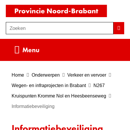
Ga
(naar
naar
homepag
de
Zoeken
Z
Zoek
inhoud
o
e
Uitklappen
Menu
k
e
n
Home
Onderwerpen
Verkeer en vervoer
Wegen- en infraprojecten in Brabant
N267
Kruispunten Kromme Nol en Heesbeenseweg
Informatiebeveiliging
Informatiebeveiliging