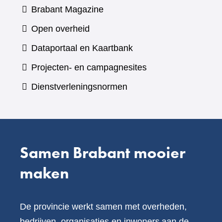
(verwijst
Brabant Magazine
naar
Open overheid
een
(verwijst
Dataportaal en Kaartbank
andere
naar
Projecten- en campagnesites
website)
een
Dienstverleningsnormen
andere
website)
Samen Brabant mooier
maken
De provincie werkt samen met overheden,
bedrijven, organisaties en inwoners aan de