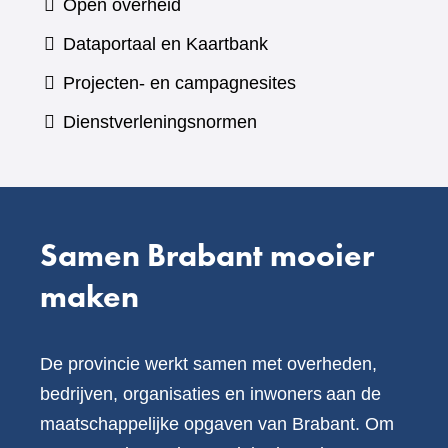
Open overheid
een
(verwijst
Dataportaal en Kaartbank
andere
naar
Projecten- en campagnesites
website)
een
Dienstverleningsnormen
andere
website)
Samen Brabant mooier
maken
De provincie werkt samen met overheden,
bedrijven, organisaties en inwoners aan de
maatschappelijke opgaven van Brabant. Om