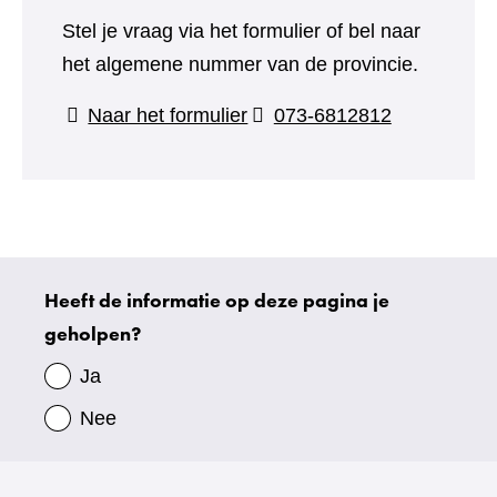
Stel je vraag via het formulier of bel naar
het algemene nummer van de provincie.
(verwijst
Naar het formulier
073-6812812
naar
een
andere
website)
Heeft de informatie op deze pagina je
Uw
geholpen?
gegevens
Ja
Nee