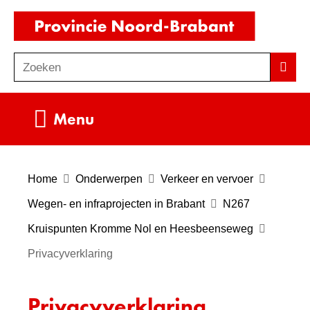
Ga
(naar
naar
homepag
de
Zoeken
Z
Zoek
inhoud
o
e
Uitklappen
Menu
k
e
n
Home
Onderwerpen
Verkeer en vervoer
Wegen- en infraprojecten in Brabant
N267
Kruispunten Kromme Nol en Heesbeenseweg
Privacyverklaring
Privacyverklaring