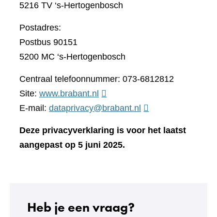
5216 TV ‘s-Hertogenbosch
Postadres:
Postbus 90151
5200 MC ‘s-Hertogenbosch
Centraal telefoonnummer: 073-6812812
(verwijst
Site:
www.brabant.nl
naar
E-mail:
dataprivacy@brabant.nl
een
Deze privacyverklaring is voor het laatst
andere
aangepast op 5 juni 2025.
website)
Heb je een vraag?