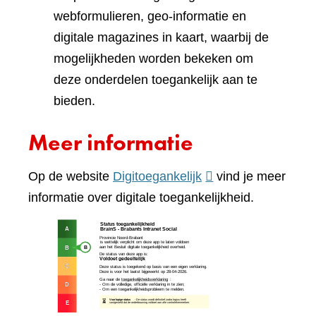
webformulieren, geo-informatie en
digitale magazines in kaart, waarbij de
mogelijkheden worden bekeken om
deze onderdelen toegankelijk aan te
bieden.
Meer informatie
(verwijst
Op de website
Digitoegankelijk
vind je meer
naar
informatie over digitale toegankelijkheid.
een
(verw
andere
naar
website)
een
ande
webs