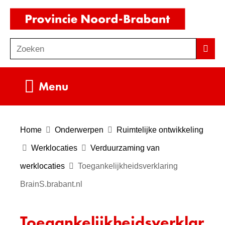
Ga
(naar
naar
homepag
de
Zoeken
Z
Zoek
inhoud
o
e
Uitklappen
Menu
k
e
n
Home
Onderwerpen
Ruimtelijke ontwikkeling
Werklocaties
Verduurzaming van
werklocaties
Toegankelijkheidsverklaring
BrainS.brabant.nl
Toegankelijkheidsverklar