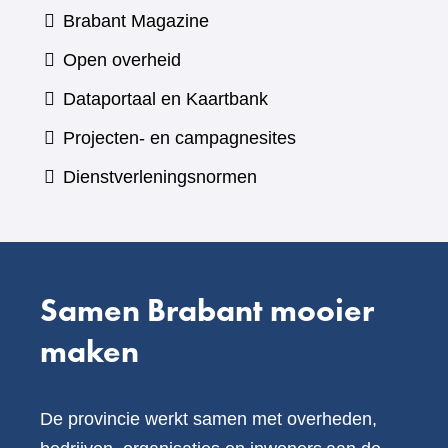
(verwijst
Brabant Magazine
naar
Open overheid
een
(verwijst
Dataportaal en Kaartbank
andere
naar
Projecten- en campagnesites
website)
een
Dienstverleningsnormen
andere
website)
Samen Brabant mooier
maken
De provincie werkt samen met overheden,