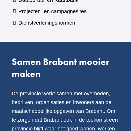
Dataportaal en Kaartbank
andere
naar
Projecten- en campagnesites
website)
een
Dienstverleningsnormen
andere
website)
Samen Brabant mooier
maken
De provincie werkt samen met overheden,
bedrijven, organisaties en inwoners aan de
maatschappelijke opgaven van Brabant. Om
te zorgen dat Brabant ook in de toekomst een
provincie blijft waar het goed wonen, werken