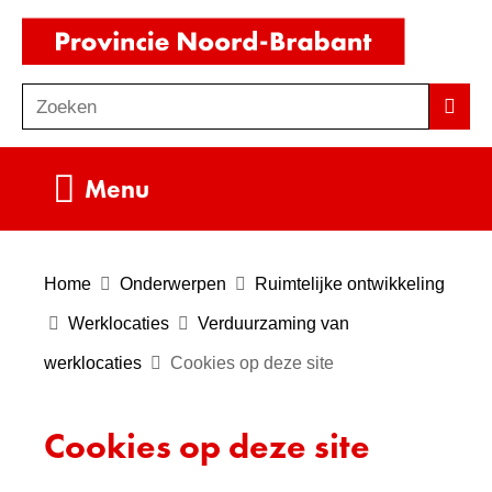
Ga
(naar
naar
homepag
de
Zoeken
Z
Zoek
inhoud
o
e
Uitklappen
Menu
k
e
n
Home
Onderwerpen
Ruimtelijke ontwikkeling
Werklocaties
Verduurzaming van
werklocaties
Cookies op deze site
Cookies op deze site