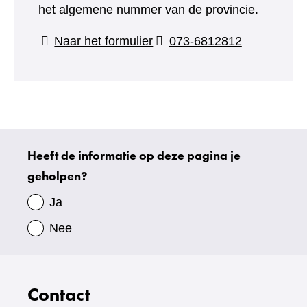
het algemene nummer van de provincie.
(verwijst
Naar het formulier
073-6812812
naar
een
andere
website)
Heeft de informatie op deze pagina je
Uw
geholpen?
gegevens
Ja
Nee
Contact