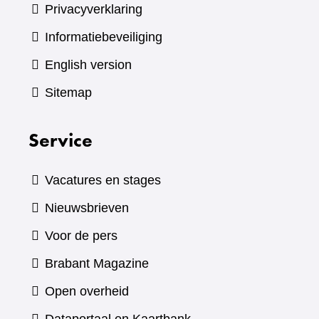
Privacyverklaring
Informatiebeveiliging
English version
Sitemap
Service
Vacatures en stages
Nieuwsbrieven
Voor de pers
(verwijst
Brabant Magazine
naar
Open overheid
een
(verwijst