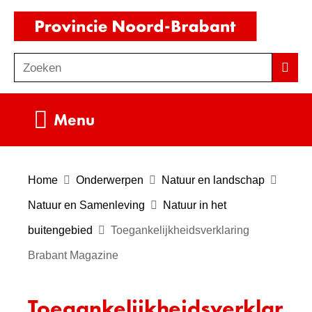
Ga
(naar
naar
homepag
de
Zoeken
Z
Zoek
inhoud
o
e
Uitklappen
Menu
k
e
n
Home
Onderwerpen
Natuur en landschap
Natuur en Samenleving
Natuur in het
buitengebied
Toegankelijkheidsverklaring
Brabant Magazine
Toegankelijkheidsverklar