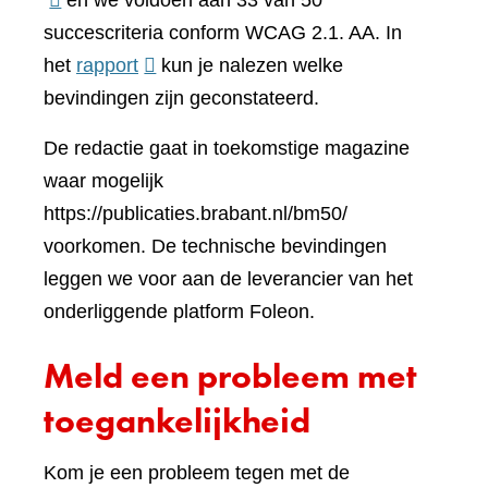
en we voldoen aan 33 van 50
een
succescriteria conform WCAG 2.1. AA. In
(verwijst
ander
het
rapport
kun je nalezen welke
naar
websi
bevindingen zijn geconstateerd.
een
De redactie gaat in toekomstige magazine
andere
waar mogelijk
website)
https://publicaties.brabant.nl/bm50/
voorkomen. De technische bevindingen
leggen we voor aan de leverancier van het
onderliggende platform Foleon.
Meld een probleem met
toegankelijkheid
Kom je een probleem tegen met de