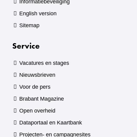
Informatiebeveiliging
English version
Sitemap
Service
Vacatures en stages
Nieuwsbrieven
Voor de pers
(verwijst
Brabant Magazine
naar
Open overheid
een
(verwijst
Dataportaal en Kaartbank
andere
naar
Projecten- en campagnesites
website)