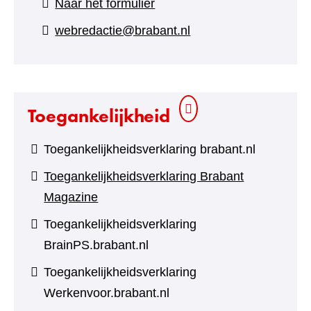
(verwijst
Naar het formulier
naar
webredactie@brabant.nl
een
andere
website)
Toegankelijkheid
Toegankelijkheidsverklaring brabant.nl
Toegankelijkheidsverklaring Brabant
Magazine
Toegankelijkheidsverklaring
BrainPS.brabant.nl
Toegankelijkheidsverklaring
Werkenvoor.brabant.nl