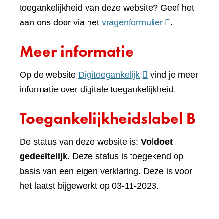
toegankelijkheid van deze website? Geef het
(verwijst
aan ons door via het
vragenformulier
.
naar
Meer informatie
een
andere
(verwijst
Op de website
Digitoegankelijk
vind je meer
website)
naar
informatie over digitale toegankelijkheid.
een
Toegankelijkheidslabel B
andere
website)
De status van deze website is:
Voldoet
gedeeltelijk
. Deze status is toegekend op
basis van een eigen verklaring. Deze is voor
het laatst bijgewerkt op 03-11-2023.