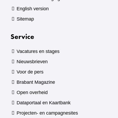
English version
Sitemap
Service
Vacatures en stages
Nieuwsbrieven
Voor de pers
(verwijst
Brabant Magazine
naar
Open overheid
een
(verwijst
Dataportaal en Kaartbank
andere
naar
Projecten- en campagnesites
website)