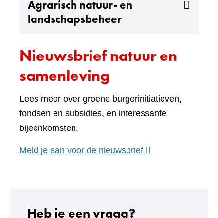
Uitklappen
Agrarisch natuur- en
landschapsbeheer
Nieuwsbrief natuur en
samenleving
Lees meer over groene burgerinitiatieven,
fondsen en subsidies, en interessante
bijeenkomsten.
(verwijst
Meld je aan voor de nieuwsbrief
naar
een
andere
website)
Heb je een vraag?