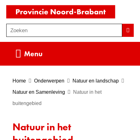
Ga
(naar
naar
homepag
de
Zoeken
Z
Zoek
inhoud
o
e
Uitklappen
Menu
k
e
n
Home
Onderwerpen
Natuur en landschap
Natuur en Samenleving
Natuur in het
buitengebied
Natuur in het
buitengebied