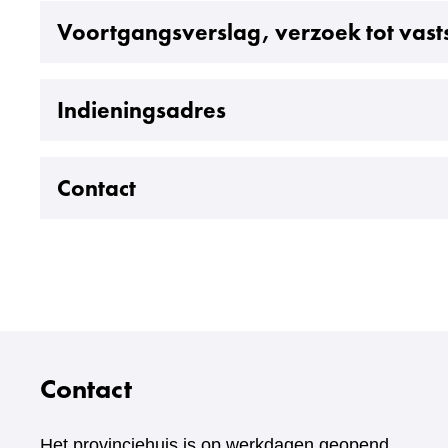
Uitklappen
Voortgangsverslag, verzoek tot vasts
Uitklappen
Indieningsadres
Uitklappen
Contact
Contact
Het provinciehuis is op werkdagen geopend