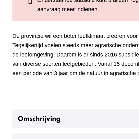
Onderstaande subsidie kunt u alleen nog
aanvraag meer indienen.
De provincie wil een beter leefklimaat creëren voor 
Tegelijkertijd voelen steeds meer agrarische onder
de leefomgeving. Daarom is er sinds 2016 subsidie
van diverse soorten leefgebieden. Vanaf 15 decemb
een periode van 3 jaar om de natuur in agrarische 
Uitklappen
Omschrijving