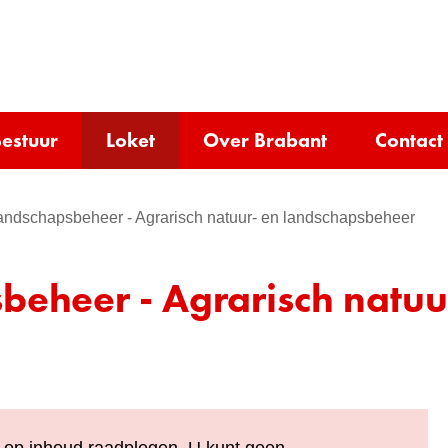
Ga
naar
e)
de
inhoud
estuur
Loket
Over Brabant
Contact
landschapsbeheer - Agrarisch natuur- en landschapsbeheer
beheer - Agrarisch natuu