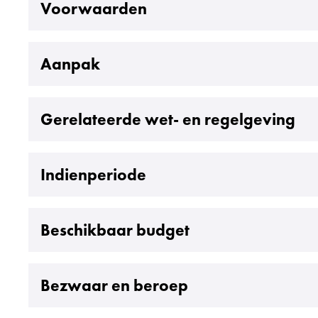
Uitklappen
Voorwaarden
Uitklappen
Aanpak
Uitklappen
Gerelateerde wet- en regelgeving
Uitklappen
Indienperiode
Uitklappen
Beschikbaar budget
Uitklappen
Bezwaar en beroep