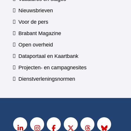
Nieuwsbrieven
Voor de pers
(verwijst
Brabant Magazine
naar
Open overheid
een
(verwijst
Dataportaal en Kaartbank
andere
naar
Projecten- en campagnesites
website)
een
Dienstverleningsnormen
andere
website)
V
o