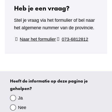
Heb je een vraag?
Stel je vraag via het formulier of bel naar
het algemene nummer van de provincie.
(verwijst
Naar het formulier
073-6812812
naar
een
andere
website)
Heeft de informatie op deze pagina je
Uw
geholpen?
gegevens
Ja
Nee