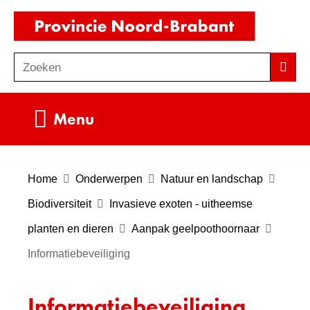
Ga
(naar
naar
homepag
de
Zoeken
Z
Zoek
inhoud
o
e
Uitklappen
Menu
k
e
n
Home
Onderwerpen
Natuur en landschap
Biodiversiteit
Invasieve exoten - uitheemse
planten en dieren
Aanpak geelpoothoornaar
Informatiebeveiliging
Informatiebeveiliging