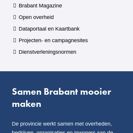
(verwijst
Brabant Magazine
naar
Open overheid
een
(verwijst
Dataportaal en Kaartbank
andere
naar
Projecten- en campagnesites
website)
een
Dienstverleningsnormen
andere
website)
Samen Brabant mooier
maken
De provincie werkt samen met overheden,
bedrijven, organisaties en inwoners aan de