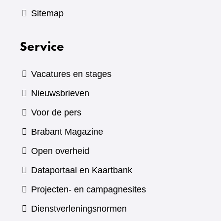
Sitemap
Service
Vacatures en stages
Nieuwsbrieven
Voor de pers
(verwijst
Brabant Magazine
naar
Open overheid
een
(verwijst
Dataportaal en Kaartbank
andere
naar
Projecten- en campagnesites
website)
een
Dienstverleningsnormen
andere