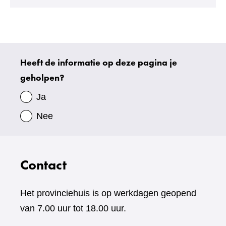
andere
website)
Heeft de informatie op deze pagina je
Uw
geholpen?
gegevens
Ja
Nee
Contact
Het provinciehuis is op werkdagen geopend
van 7.00 uur tot 18.00 uur.