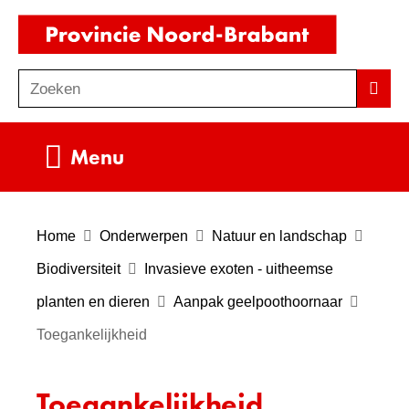
Ga
(naar
naar
homepag
de
Zoeken
Z
Zoek
inhoud
o
e
Uitklappen
Menu
k
e
n
Home
Onderwerpen
Natuur en landschap
Biodiversiteit
Invasieve exoten - uitheemse
planten en dieren
Aanpak geelpoothoornaar
Toegankelijkheid
Toegankelijkheid