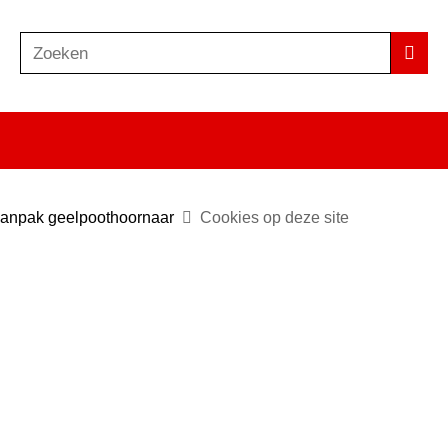
Zoeken
Z
Zoek
o
e
k
e
n
anpak geelpoothoornaar
Cookies op deze site