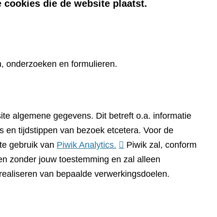
 cookies die de website plaatst.
n, onderzoeken en formulieren.
te algemene gegevens. Dit betreft o.a. informatie
 en tijdstippen van bezoek etcetera. Voor de
(verwijst
te gebruik van
Piwik Analytics.
Piwik zal, conform
naar
n zonder jouw toestemming en zal alleen
een
 realiseren van bepaalde verwerkingsdoelen.
andere
website)