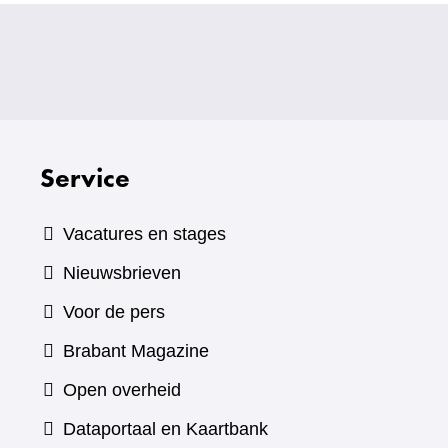
Service
Vacatures en stages
Nieuwsbrieven
Voor de pers
(verwijst
Brabant Magazine
naar
Open overheid
een
(verwijst
Dataportaal en Kaartbank
andere