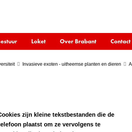
Ga
naar
e)
de
inhoud
estuur
Loket
Over Brabant
Contact
ersiteit
Invasieve exoten - uitheemse planten en dieren
A
ookies zijn kleine tekstbestanden die de
telefoon plaatst om ze vervolgens te