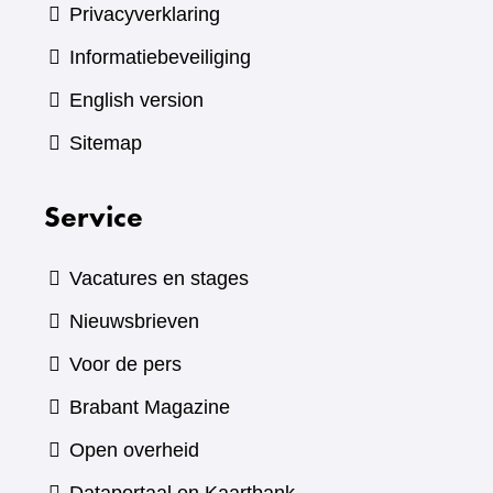
Privacyverklaring
Informatiebeveiliging
English version
Sitemap
Service
Vacatures en stages
Nieuwsbrieven
Voor de pers
(verwijst
Brabant Magazine
naar
Open overheid
een
(verwijst