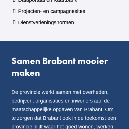
Dataportaal en Kaartbank
andere
naar
Projecten- en campagnesites
website)
een
Dienstverleningsnormen
andere
website)
Samen Brabant mooier
maken
De provincie werkt samen met overheden,
bedrijven, organisaties en inwoners aan de
maatschappelijke opgaven van Brabant. Om
te zorgen dat Brabant ook in de toekomst een
provincie blijft waar het goed wonen, werken