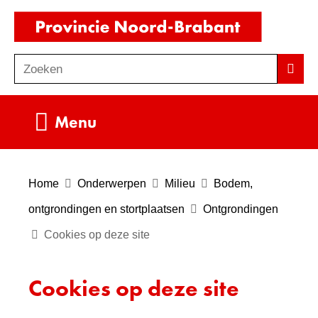
Ga
(naar
naar
homepag
de
Zoeken
Z
Zoek
inhoud
o
e
Uitklappen
Menu
k
e
n
Home
Onderwerpen
Milieu
Bodem,
ontgrondingen en stortplaatsen
Ontgrondingen
Cookies op deze site
Cookies op deze site