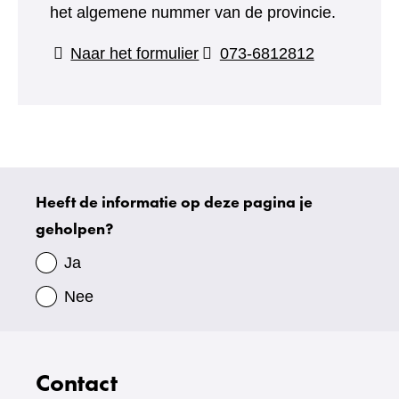
het algemene nummer van de provincie.
(verwijst
Naar het formulier
073-6812812
naar
een
andere
website)
Heeft de informatie op deze pagina je
Uw
geholpen?
gegevens
Ja
Nee
Contact