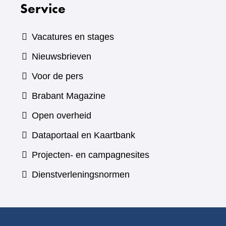
Service
Vacatures en stages
Nieuwsbrieven
Voor de pers
(verwijst
Brabant Magazine
naar
Open overheid
een
(verwijst
Dataportaal en Kaartbank
andere
naar
Projecten- en campagnesites
website)
een
Dienstverleningsnormen
andere
website)