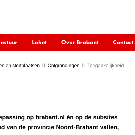
Ga
naar
e)
de
inhoud
estuur
Loket
Over Brabant
Contact
n en stortplaatsen
Ontgrondingen
Toegankelijkheid
oepassing op brabant.nl én op de subsites
id van de provincie Noord-Brabant vallen,