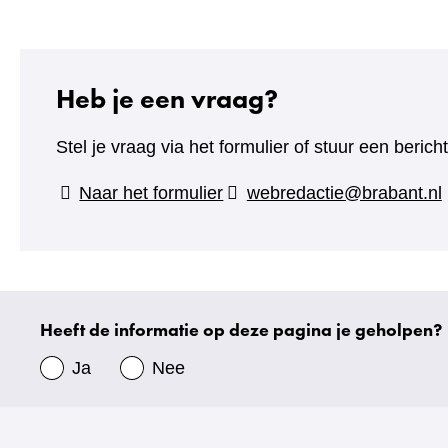
Heb je een vraag?
Stel je vraag via het formulier of stuur een beric
(verwijst
Naar het formulier
webredactie@brabant.nl
naar
een
andere
website)
Heeft de informatie op deze pagina je geholpen?
Uw
gegevens
Ja
Nee