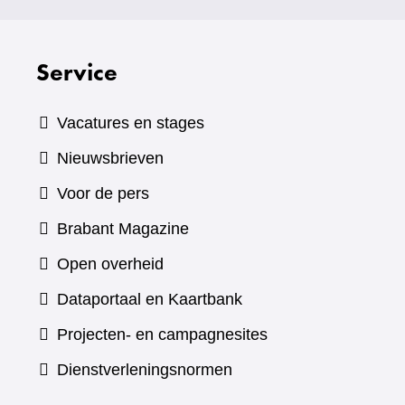
Service
Vacatures en stages
Nieuwsbrieven
Voor de pers
(verwijst
Brabant Magazine
naar
Open overheid
een
(verwijst
Dataportaal en Kaartbank
andere
naar
Projecten- en campagnesites
website)
een
Dienstverleningsnormen
andere