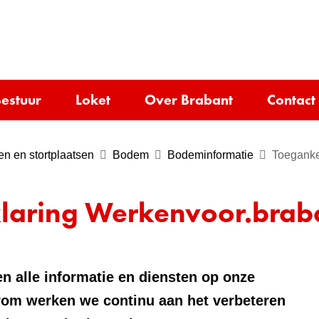
Ga
naar
e)
de
inhoud
estuur
Loket
Over Brabant
Contact
n en stortplaatsen
Bodem
Bodeminformatie
Toeganke
laring Werkenvoor.braba
n alle informatie en diensten op onze
rom werken we continu aan het verbeteren