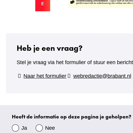
Heb je een vraag?
Stel je vraag via het formulier of stuur een beric
(verwijst
Naar het formulier
webredactie@brabant.nl
naar
een
andere
website)
Heeft de informatie op deze pagina je geholpen?
Uw
gegevens
Ja
Nee