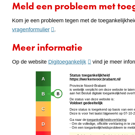
Meld een probleem met toeg
Kom je een probleem tegen met de toegankelijkhei
(verwijst
vragenformulier
.
naar
Meer informatie
een
andere
(verwijst
Op de website
Digitoegankelijk
vind je meer infor
website)
naar
een
andere
website)