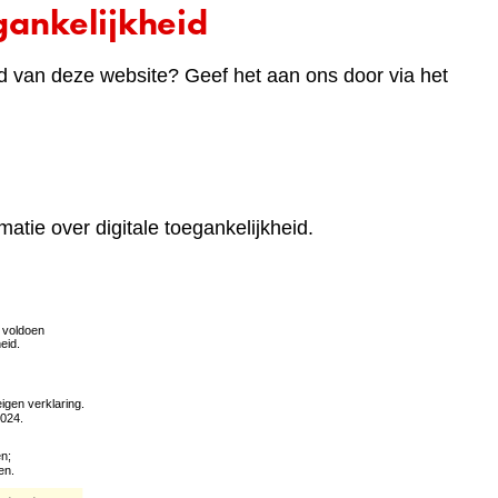
ankelijkheid
d van deze website? Geef het aan ons door via het
matie over digitale toegankelijkheid.
(verwijst
naar
een
andere
website)