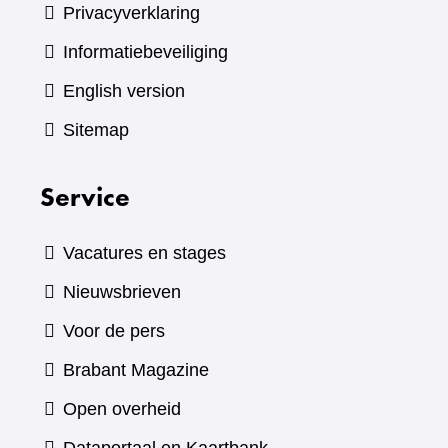
Privacyverklaring
Informatiebeveiliging
English version
Sitemap
Service
Vacatures en stages
Nieuwsbrieven
Voor de pers
(verwijst
Brabant Magazine
naar
Open overheid
een
(verwijst