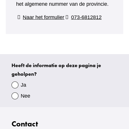
het algemene nummer van de provincie.
(verwijst
Naar het formulier
073-6812812
naar
een
andere
website)
Heeft de informatie op deze pagina je
Uw
geholpen?
gegevens
Ja
Nee
Contact