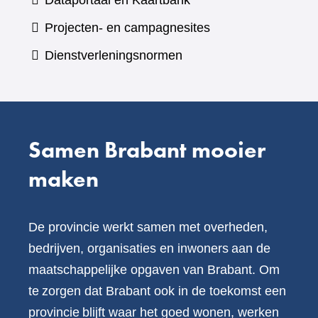
Dataportaal en Kaartbank
andere
naar
Projecten- en campagnesites
website)
een
Dienstverleningsnormen
andere
website)
Samen Brabant mooier
maken
De provincie werkt samen met overheden,
bedrijven, organisaties en inwoners aan de
maatschappelijke opgaven van Brabant. Om
te zorgen dat Brabant ook in de toekomst een
provincie blijft waar het goed wonen, werken