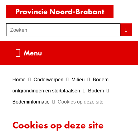
Ga
(naar
naar
homepag
de
Zoeken
Z
Zoek
inhoud
o
e
Uitklappen
Menu
k
e
n
Home
Onderwerpen
Milieu
Bodem,
ontgrondingen en stortplaatsen
Bodem
Bodeminformatie
Cookies op deze site
Cookies op deze site