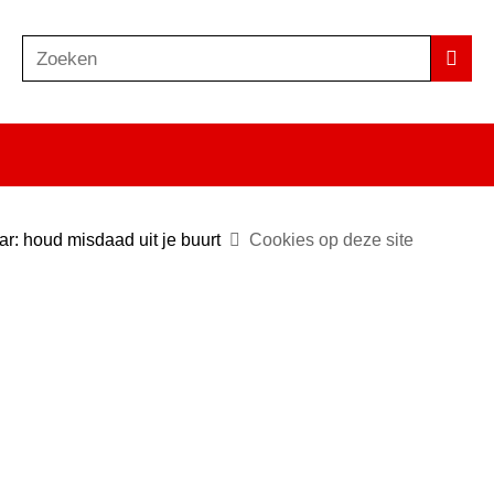
Zoeken
Z
Zoek
o
e
k
e
n
: houd misdaad uit je buurt
Cookies op deze site