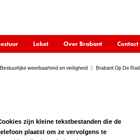
Ga
naar
e)
de
inhoud
estuur
Loket
Over Brabant
Contact
Bestuurlijke weerbaarheid en veiligheid
Brabant Op De Radar
ookies zijn kleine tekstbestanden die de
telefoon plaatst om ze vervolgens te