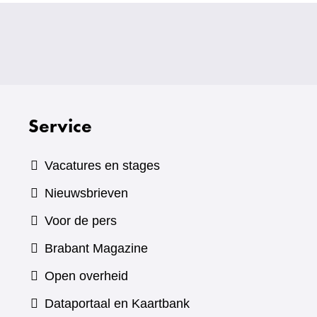
Service
Vacatures en stages
Nieuwsbrieven
Voor de pers
(verwijst
Brabant Magazine
naar
Open overheid
een
(verwijst
Dataportaal en Kaartbank
andere