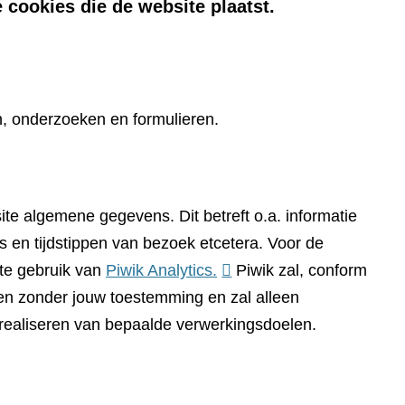
 cookies die de website plaatst.
n, onderzoeken en formulieren.
te algemene gegevens. Dit betreft o.a. informatie
 en tijdstippen van bezoek etcetera. Voor de
(verwijst
te gebruik van
Piwik Analytics.
Piwik zal, conform
naar
n zonder jouw toestemming en zal alleen
een
 realiseren van bepaalde verwerkingsdoelen.
andere
website)