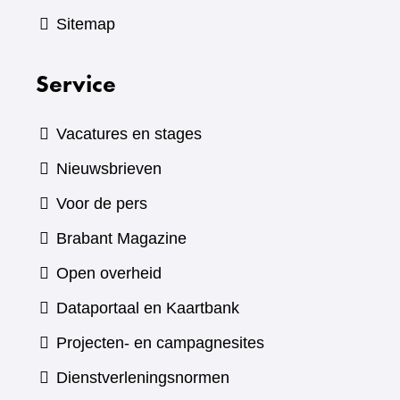
Sitemap
Service
Vacatures en stages
Nieuwsbrieven
Voor de pers
(verwijst
Brabant Magazine
naar
Open overheid
een
(verwijst
Dataportaal en Kaartbank
andere
naar
Projecten- en campagnesites
website)
een
Dienstverleningsnormen
andere