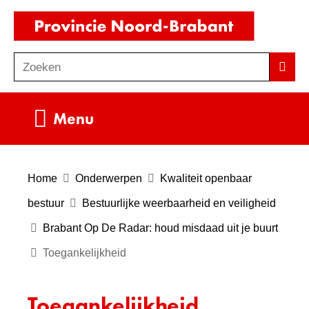
Ga
(naar
naar
homepag
de
Zoeken
Z
Zoek
inhoud
o
e
Uitklappen
Menu
k
e
n
Home
Onderwerpen
Kwaliteit openbaar
bestuur
Bestuurlijke weerbaarheid en veiligheid
Brabant Op De Radar: houd misdaad uit je buurt
Toegankelijkheid
Toegankelijkheid