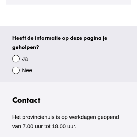
andere
website)
Heeft de informatie op deze pagina je
Uw
geholpen?
gegevens
Ja
Nee
Contact
Het provinciehuis is op werkdagen geopend
van 7.00 uur tot 18.00 uur.