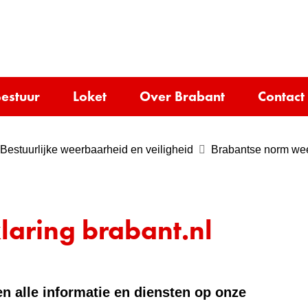
Ga
naar
e)
de
inhoud
estuur
Loket
Over Brabant
Contact
Bestuurlijke weerbaarheid en veiligheid
Brabantse norm wee
laring brabant.nl
n alle informatie en diensten op onze