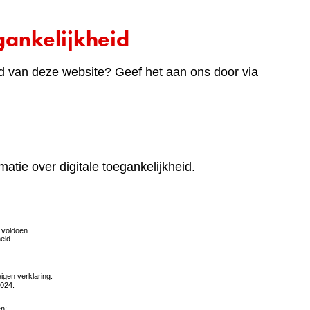
ankelijkheid
d van deze website? Geef het aan ons door via
matie over digitale toegankelijkheid.
(verwijst
naar
een
andere
website)