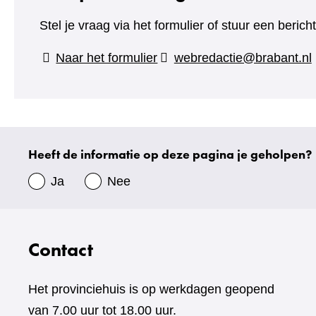
Stel je vraag via het formulier of stuur een beric
(verwijst
Naar het formulier
webredactie@brabant.nl
naar
een
andere
website)
Heeft de informatie op deze pagina je geholpen?
Uw
gegevens
Ja
Nee
Contact
Het provinciehuis is op werkdagen geopend
van 7.00 uur tot 18.00 uur.