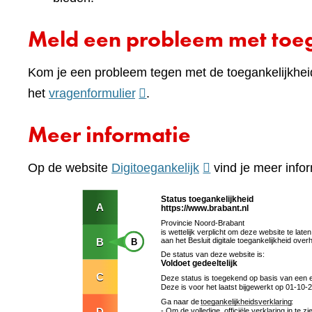
Meld een probleem met toeg
Kom je een probleem tegen met de toegankelijkhei
(verwijst
het
vragenformulier
.
naar
Meer informatie
een
andere
(verwijst
Op de website
Digitoegankelijk
vind je meer infor
website)
naar
een
andere
website)