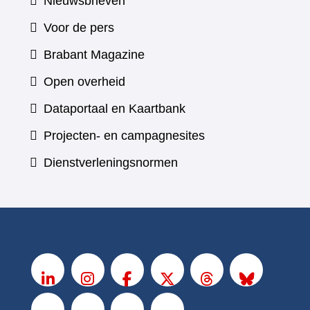
Nieuwsbrieven
Voor de pers
(verwijst
Brabant Magazine
naar
Open overheid
een
(verwijst
Dataportaal en Kaartbank
andere
naar
Projecten- en campagnesites
website)
een
Dienstverleningsnormen
andere
website)
V
o
LinkedIn
Instagram
Facebook
X
Threads
BlueSky