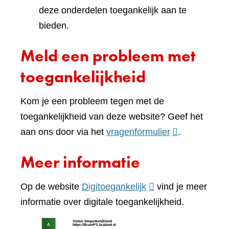
deze onderdelen toegankelijk aan te
bieden.
Meld een probleem met
toegankelijkheid
Kom je een probleem tegen met de
toegankelijkheid van deze website? Geef het
(verwijst
aan ons door via het
vragenformulier
.
naar
Meer informatie
een
andere
(verwijst
Op de website
Digitoegankelijk
vind je meer
website)
naar
informatie over digitale toegankelijkheid.
een
(verw