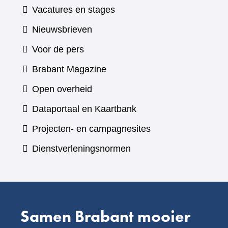
Vacatures en stages
Nieuwsbrieven
Voor de pers
(verwijst
Brabant Magazine
naar
Open overheid
een
(verwijst
Dataportaal en Kaartbank
andere
naar
Projecten- en campagnesites
website)
een
Dienstverleningsnormen
andere
website)
Samen Brabant mooier