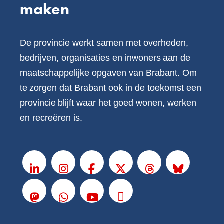
maken
De provincie werkt samen met overheden,
bedrijven, organisaties en inwoners aan de
maatschappelijke opgaven van Brabant. Om
te zorgen dat Brabant ook in de toekomst een
provincie blijft waar het goed wonen, werken
en recreëren is.
V
o
LinkedIn
Instagram
Facebook
X
Threads
BlueSky
l
g
Mastodon
Whatsapp
Youtube
Podcasts