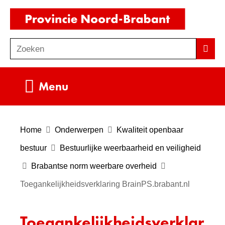
Ga
(naar
naar
homepag
de
Zoeken
Z
Zoek
inhoud
o
e
Uitklappen
Menu
k
e
n
Home
Onderwerpen
Kwaliteit openbaar
bestuur
Bestuurlijke weerbaarheid en veiligheid
Brabantse norm weerbare overheid
Toegankelijkheidsverklaring BrainPS.brabant.nl
Toegankelijkheidsverklar