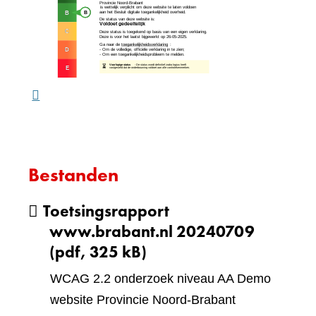
andere
naar
website)
een
ande
webs
Bestanden
Toetsingsrapport
www.brabant.nl 20240709
(pdf, 325 kB)
WCAG 2.2 onderzoek niveau AA Demo
website Provincie Noord-Brabant