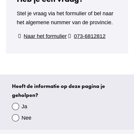
Stel je vraag via het formulier of bel naar
het algemene nummer van de provincie.
(verwijst
Naar het formulier
073-6812812
naar
een
andere
website)
Heeft de informatie op deze pagina je
Uw
geholpen?
gegevens
Ja
Nee