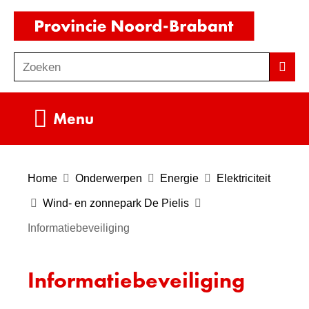
Ga
(naar
naar
homepag
de
Zoeken
Z
Zoek
inhoud
o
e
Uitklappen
Menu
k
e
n
Home
Onderwerpen
Energie
Elektriciteit
Wind- en zonnepark De Pielis
Informatiebeveiliging
Informatiebeveiliging