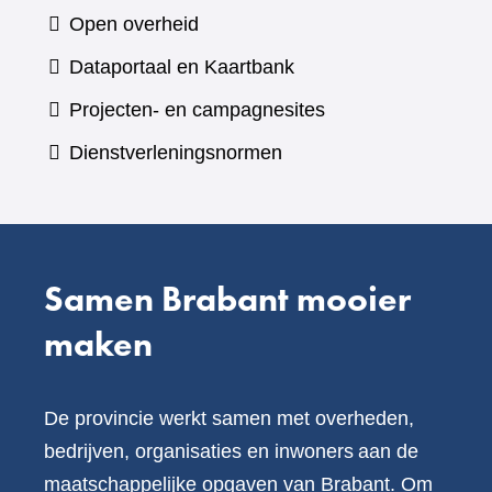
naar
Open overheid
een
(verwijst
Dataportaal en Kaartbank
andere
naar
Projecten- en campagnesites
website)
een
Dienstverleningsnormen
andere
website)
Samen Brabant mooier
maken
De provincie werkt samen met overheden,
bedrijven, organisaties en inwoners aan de
maatschappelijke opgaven van Brabant. Om