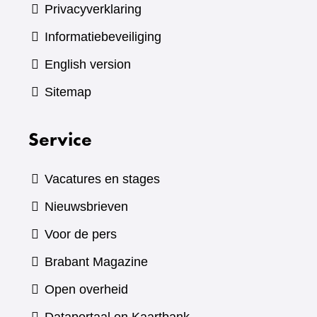
Privacyverklaring
Informatiebeveiliging
English version
Sitemap
Service
Vacatures en stages
Nieuwsbrieven
Voor de pers
(verwijst
Brabant Magazine
naar
Open overheid
een
(verwijst