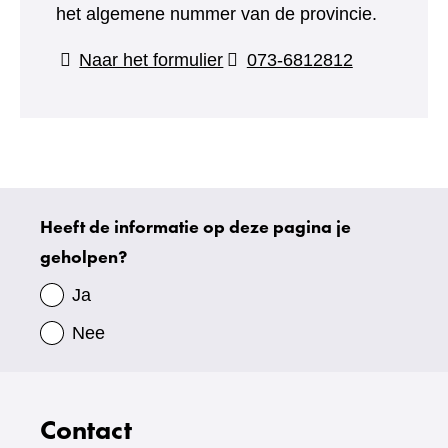
het algemene nummer van de provincie.
(verwijst
Naar het formulier
073-6812812
naar
een
andere
website)
Heeft de informatie op deze pagina je
Uw
geholpen?
gegevens
Ja
Nee
Contact