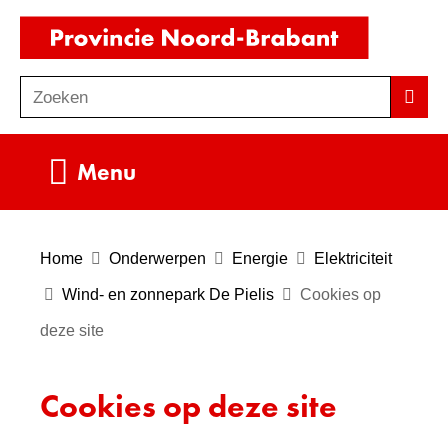
Ga
(naar
naar
homepag
de
Zoeken
Z
Zoek
inhoud
o
e
Uitklappen
Menu
k
e
n
Home
Onderwerpen
Energie
Elektriciteit
Wind- en zonnepark De Pielis
Cookies op
deze site
Cookies op deze site