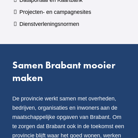
Dataportaal en Kaartbank
andere
naar
Projecten- en campagnesites
website)
een
Dienstverleningsnormen
andere
website)
Samen Brabant mooier
maken
De provincie werkt samen met overheden,
bedrijven, organisaties en inwoners aan de
maatschappelijke opgaven van Brabant. Om
te zorgen dat Brabant ook in de toekomst een
provincie blijft waar het goed wonen, werken