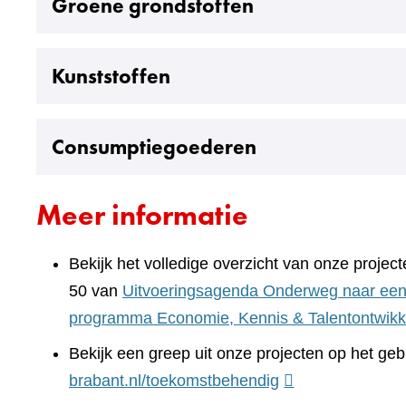
Uitklappen
Groene grondstoffen
Uitklappen
Kunststoffen
Uitklappen
Consumptiegoederen
Meer informatie
Bekijk het volledige overzicht van onze projec
50 van
Uitvoeringsagenda Onderweg naar een
programma Economie, Kennis & Talentontwikk
Bekijk een greep uit onze projecten op het ge
(verwijst
brabant.nl/toekomstbehendig