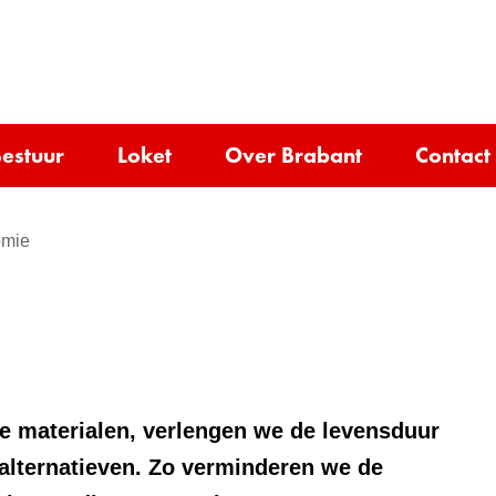
Ga
naar
e)
de
inhoud
estuur
Loket
Over Brabant
Contact
omie
e materialen, verlengen we de levensduur
lternatieven. Zo verminderen we de