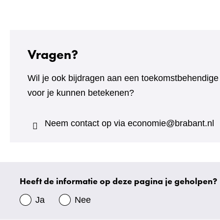
naar
een
andere
website)
Vragen?
Wil je ook bijdragen aan een toekomstbehendig
voor je kunnen betekenen?
Neem contact op via
economie@brabant.nl
Heeft de informatie op deze pagina je geholpen?
Uw
gegevens
Ja
Nee