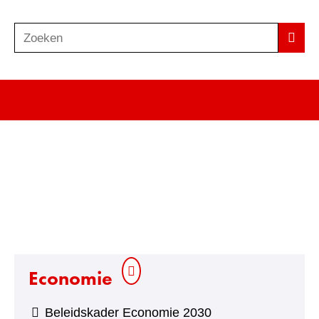
Zoeken
Z
Zoek
o
e
k
e
n
Economie
Beleidskader Economie 2030