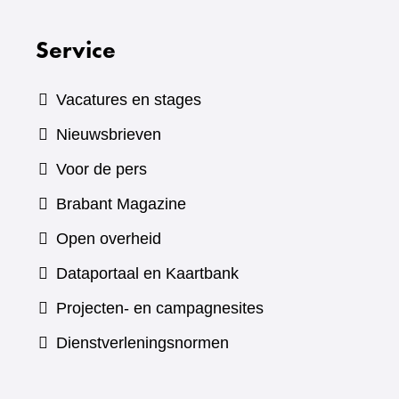
Service
Vacatures en stages
Nieuwsbrieven
Voor de pers
(verwijst
Brabant Magazine
naar
Open overheid
een
(verwijst
Dataportaal en Kaartbank
andere
naar
Projecten- en campagnesites
website)
een
Dienstverleningsnormen
andere
website)