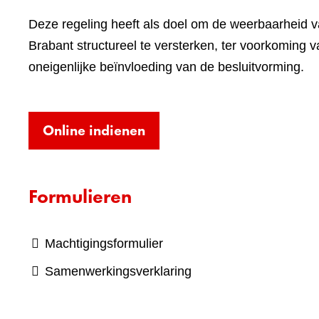
Deze regeling heeft als doel om de weerbaarheid v
Brabant structureel te versterken, ter voorkoming 
oneigenlijke beïnvloeding van de besluitvorming.
(verwijst
Online indienen
naar
een
Formulieren
andere
website)
Machtigingsformulier
Samenwerkingsverklaring