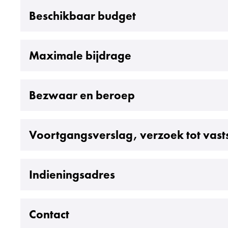
Uitklappen
Beschikbaar budget
Uitklappen
Maximale bijdrage
Uitklappen
Bezwaar en beroep
Uitklappen
Voortgangsverslag, verzoek tot vasts
Uitklappen
Indieningsadres
Uitklappen
Contact