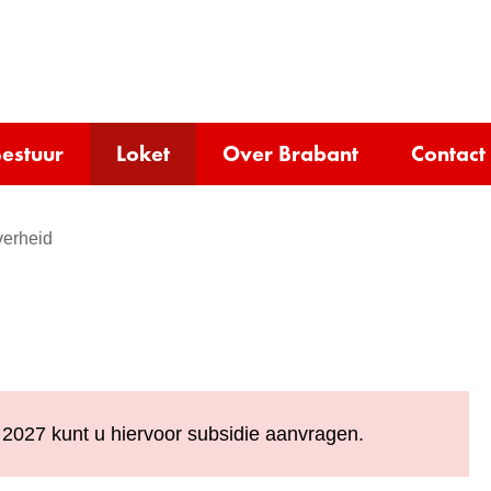
Ga
naar
e)
de
inhoud
estuur
Loket
Over Brabant
Contact
erheid
i 2027 kunt u hiervoor subsidie aanvragen.