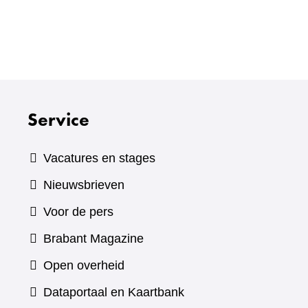
Service
Vacatures en stages
Nieuwsbrieven
Voor de pers
(verwijst
Brabant Magazine
naar
Open overheid
een
(verwijst
Dataportaal en Kaartbank
andere