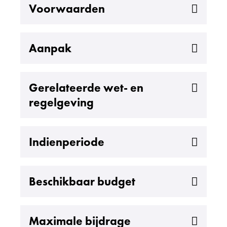
Uitklappen
Voorwaarden
Uitklappen
Aanpak
Uitklappen
Gerelateerde wet- en
regelgeving
Uitklappen
Indienperiode
Uitklappen
Beschikbaar budget
Uitklappen
Maximale bijdrage