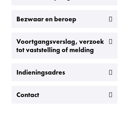
Uitklappen
Bezwaar en beroep
Uitklappen
Voortgangsverslag, verzoek
tot vaststelling of melding
Uitklappen
Indieningsadres
Uitklappen
Contact