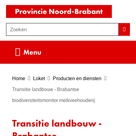
Ga
(naar
naar
homepag
de
Zoeken
Z
Zoek
inhoud
o
e
Uitklappen
Menu
k
e
n
Home
Loket
Producten en diensten
Transitie landbouw - Brabantse
biodiversiteitsmonitor melkveehouderij
Transitie landbouw -
Brabantse