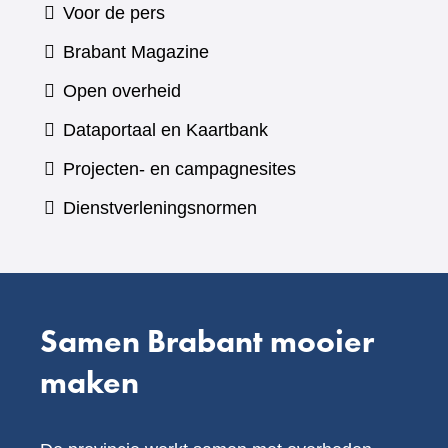
Voor de pers
(verwijst
Brabant Magazine
naar
Open overheid
een
(verwijst
Dataportaal en Kaartbank
andere
naar
Projecten- en campagnesites
website)
een
Dienstverleningsnormen
andere
website)
Samen Brabant mooier
maken