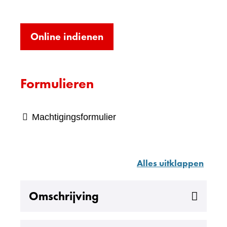
(verwijst
Online indienen
naar
een
Formulieren
andere
website)
Machtigingsformulier
Alles uitklappen
Uitklappen
Omschrijving