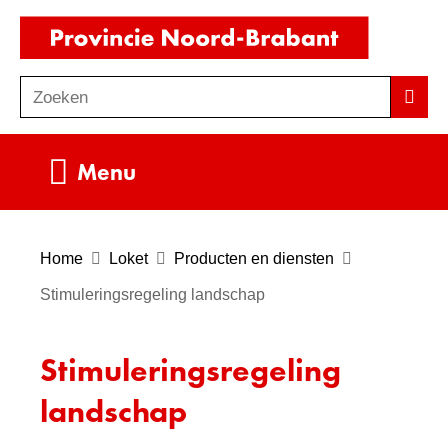
Ga
(naar
naar
homepag
de
Zoeken
Z
Zoek
inhoud
o
e
Uitklappen
Menu
k
e
n
Home
Loket
Producten en diensten
Stimuleringsregeling landschap
Stimuleringsregeling
landschap