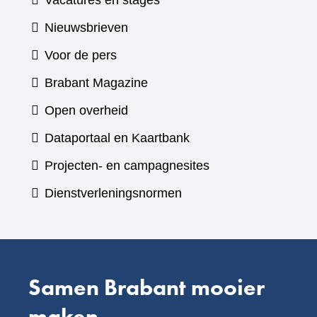
Vacatures en stages
Nieuwsbrieven
Voor de pers
(verwijst
Brabant Magazine
naar
Open overheid
een
(verwijst
Dataportaal en Kaartbank
andere
naar
Projecten- en campagnesites
website)
een
Dienstverleningsnormen
andere
website)
Samen Brabant mooier
maken