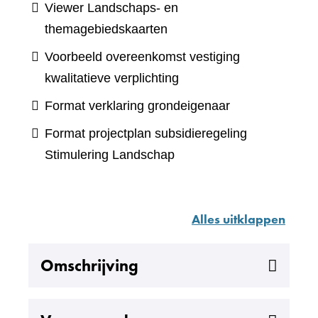
Viewer Landschaps- en
(verwijst
themagebiedskaarten
naar
Voorbeeld overeenkomst vestiging
een
kwalitatieve verplichting
andere
Format verklaring grondeigenaar
website)
Format projectplan subsidieregeling
Stimulering Landschap
Alles uitklappen
Uitklappen
Omschrijving