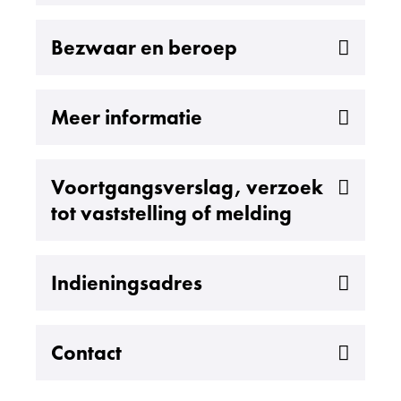
Uitklappen
Bezwaar en beroep
Uitklappen
Meer informatie
Uitklappen
Voortgangsverslag, verzoek
tot vaststelling of melding
Uitklappen
Indieningsadres
Uitklappen
Contact