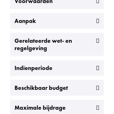
Uitklappen
Voorwaarden
Uitklappen
Aanpak
Uitklappen
Gerelateerde wet- en
regelgeving
Uitklappen
Indienperiode
Uitklappen
Beschikbaar budget
Uitklappen
Maximale bijdrage