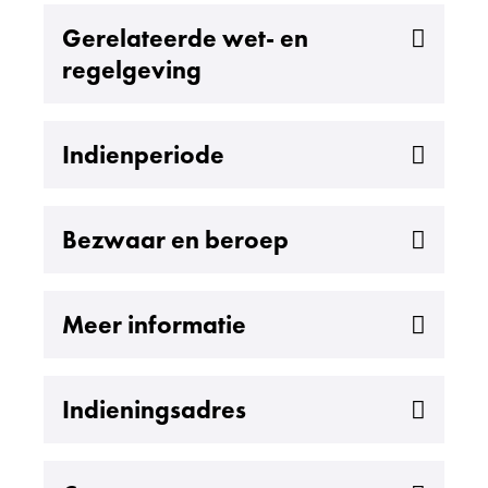
Uitklappen
Gerelateerde wet- en
regelgeving
Uitklappen
Indienperiode
Uitklappen
Bezwaar en beroep
Uitklappen
Meer informatie
Uitklappen
Indieningsadres