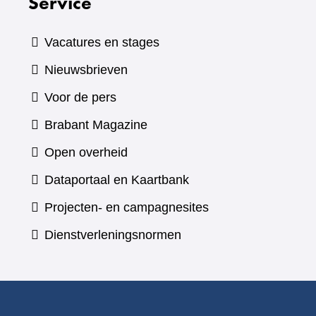
Service
Vacatures en stages
Nieuwsbrieven
Voor de pers
(verwijst
Brabant Magazine
naar
Open overheid
een
(verwijst
Dataportaal en Kaartbank
andere
naar
Projecten- en campagnesites
website)
een
Dienstverleningsnormen
andere
website)