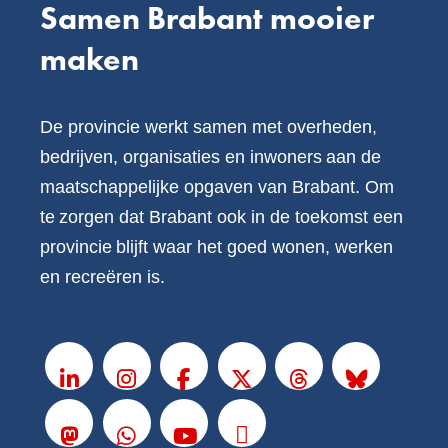
Samen Brabant mooier
maken
De provincie werkt samen met overheden,
bedrijven, organisaties en inwoners aan de
maatschappelijke opgaven van Brabant. Om
te zorgen dat Brabant ook in de toekomst een
provincie blijft waar het goed wonen, werken
en recreëren is.
V
o
LinkedIn
Instagram
Facebook
X
Threads
BlueSky
l