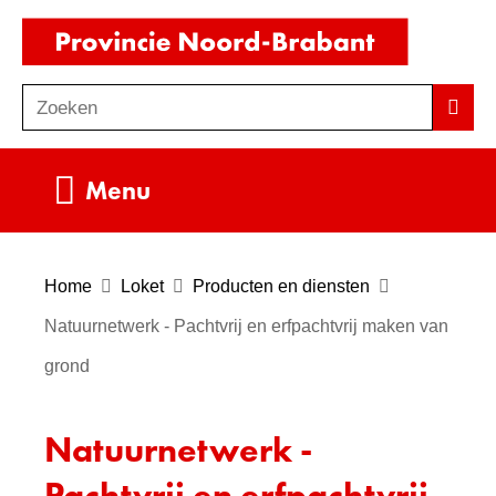
Ga
(naar
naar
homepag
de
Zoeken
Z
Zoek
inhoud
o
e
Uitklappen
Menu
k
e
n
Home
Loket
Producten en diensten
Natuurnetwerk - Pachtvrij en erfpachtvrij maken van
grond
Natuurnetwerk -
Pachtvrij en erfpachtvrij