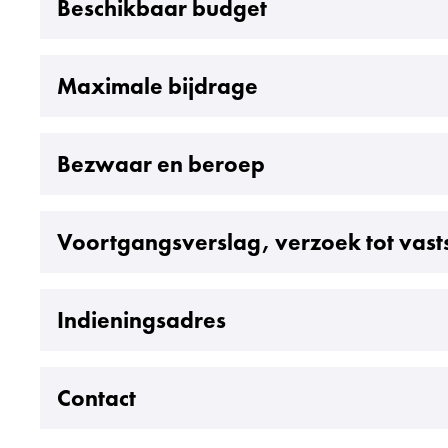
Uitklappen
Beschikbaar budget
Uitklappen
Maximale bijdrage
Uitklappen
Bezwaar en beroep
Uitklappen
Voortgangsverslag, verzoek tot vasts
Uitklappen
Indieningsadres
Uitklappen
Contact