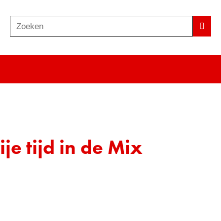
Zoeken
Z
Zoek
o
e
k
e
n
je tijd in de Mix