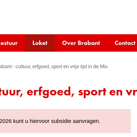
Ga
naar
e)
de
inhoud
estuur
Loket
Over Brabant
Contact
ant - cultuur, erfgoed, sport en vrije tijd in de Mix
uur, erfgoed, sport en vri
2026 kunt u hiervoor subsidie aanvragen.