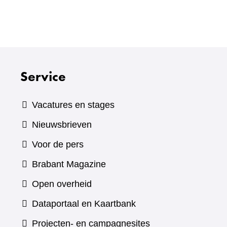
Service
Vacatures en stages
Nieuwsbrieven
Voor de pers
(verwijst
Brabant Magazine
naar
Open overheid
een
(verwijst
Dataportaal en Kaartbank
andere
naar
Projecten- en campagnesites
website)