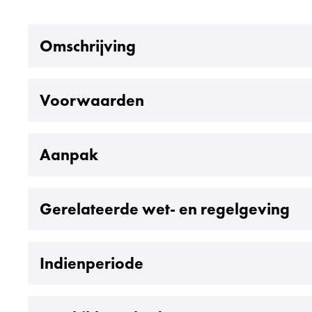
Uitklappen
Omschrijving
Uitklappen
Voorwaarden
Uitklappen
Aanpak
Uitklappen
Gerelateerde wet- en regelgeving
Uitklappen
Indienperiode