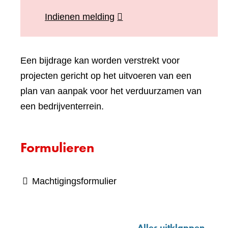
(verwijst
Indienen melding
naar
een
Een bijdrage kan worden verstrekt voor
andere
projecten gericht op het uitvoeren van een
website)
plan van aanpak voor het verduurzamen van
een bedrijventerrein.
Formulieren
Machtigingsformulier
Alles uitklappen