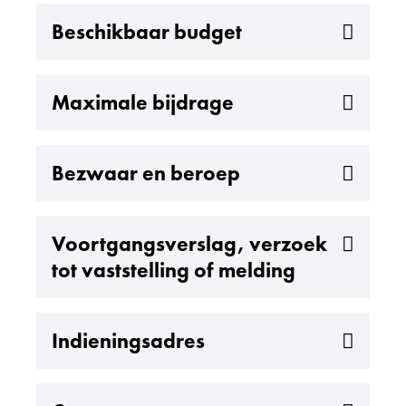
Uitklappen
Beschikbaar budget
Uitklappen
Maximale bijdrage
Uitklappen
Bezwaar en beroep
Uitklappen
Voortgangsverslag, verzoek
tot vaststelling of melding
Uitklappen
Indieningsadres