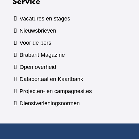
Service
Vacatures en stages
Nieuwsbrieven
Voor de pers
(verwijst
Brabant Magazine
naar
Open overheid
een
(verwijst
Dataportaal en Kaartbank
andere
naar
Projecten- en campagnesites
website)
een
Dienstverleningsnormen
andere
website)