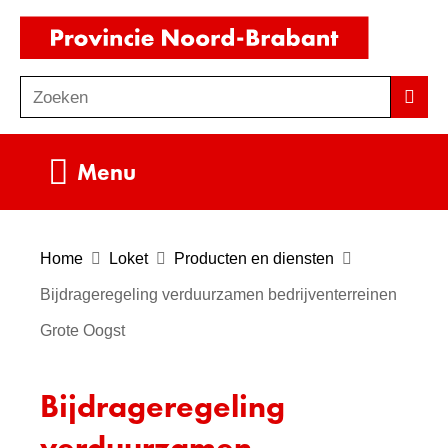
Ga
(naar
naar
homepag
de
Zoeken
Z
Zoek
inhoud
o
e
Uitklappen
Menu
k
e
n
Home
Loket
Producten en diensten
Bijdrageregeling verduurzamen bedrijventerreinen
Grote Oogst
Bijdrageregeling
verduurzamen