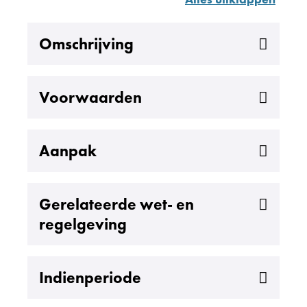
Uitklappen
Omschrijving
Uitklappen
Voorwaarden
Uitklappen
Aanpak
Uitklappen
Gerelateerde wet- en
regelgeving
Uitklappen
Indienperiode