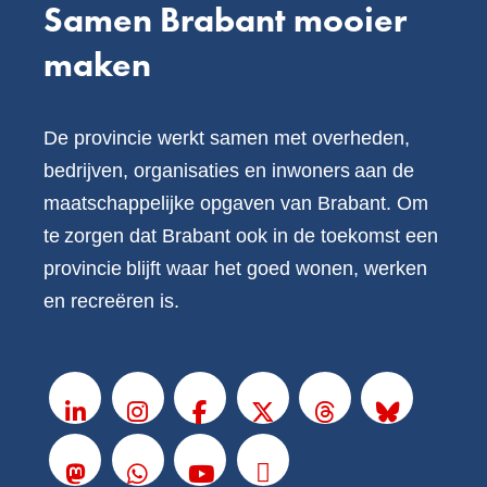
Samen Brabant mooier
maken
De provincie werkt samen met overheden,
bedrijven, organisaties en inwoners aan de
maatschappelijke opgaven van Brabant. Om
te zorgen dat Brabant ook in de toekomst een
provincie blijft waar het goed wonen, werken
en recreëren is.
V
o
LinkedIn
Instagram
Facebook
X
Threads
BlueSky
l