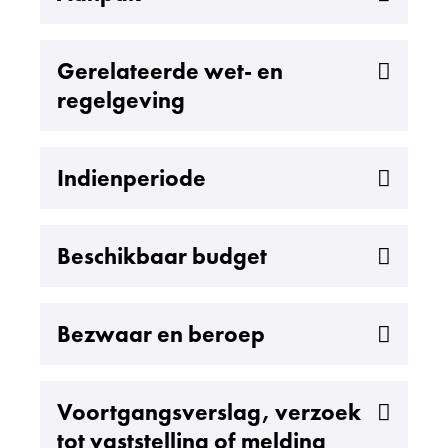
Uitklappen
Gerelateerde wet- en
regelgeving
Uitklappen
Indienperiode
Uitklappen
Beschikbaar budget
Uitklappen
Bezwaar en beroep
Uitklappen
Voortgangsverslag, verzoek
tot vaststelling of melding