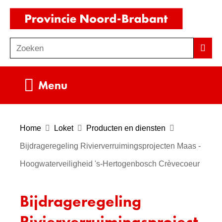
Ga
(naar
naar
homepag
de
Zoeken
Z
Zoek
inhoud
o
e
Uitklappen
Menu
k
e
n
Home
Loket
Producten en diensten
Bijdrageregeling Rivierverruimingsprojecten Maas -
Hoogwaterveiligheid 's-Hertogenbosch Crèvecoeur
Bijdrageregeling
Rivierverruimingsproject