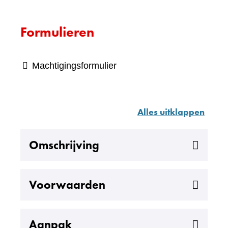
naar
een
Formulieren
andere
website)
Machtigingsformulier
Alles uitklappen
Uitklappen
Omschrijving
Uitklappen
Voorwaarden
Uitklappen
Aanpak