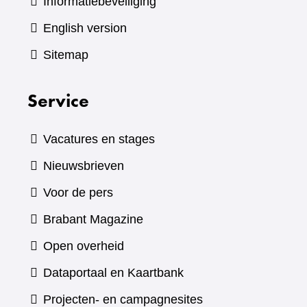
Informatiebeveiliging
English version
Sitemap
Service
Vacatures en stages
Nieuwsbrieven
Voor de pers
(verwijst
Brabant Magazine
naar
Open overheid
een
(verwijst
Dataportaal en Kaartbank
andere
naar
Projecten- en campagnesites
website)