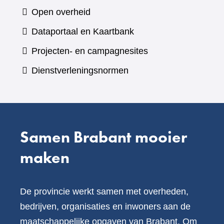
naar
Open overheid
een
(verwijst
Dataportaal en Kaartbank
andere
naar
Projecten- en campagnesites
website)
een
Dienstverleningsnormen
andere
website)
Samen Brabant mooier
maken
De provincie werkt samen met overheden,
bedrijven, organisaties en inwoners aan de
maatschappelijke opgaven van Brabant. Om