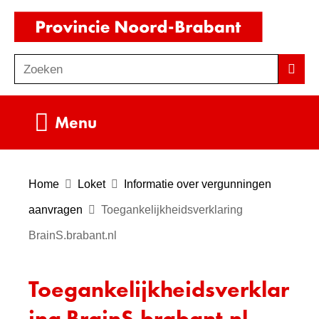
Ga
(naar
naar
homepag
de
Zoeken
Z
Zoek
inhoud
o
e
Uitklappen
Menu
k
e
n
Home
Loket
Informatie over vergunningen
aanvragen
Toegankelijkheidsverklaring
BrainS.brabant.nl
Toegankelijkheidsverklar
ing BrainS.brabant.nl