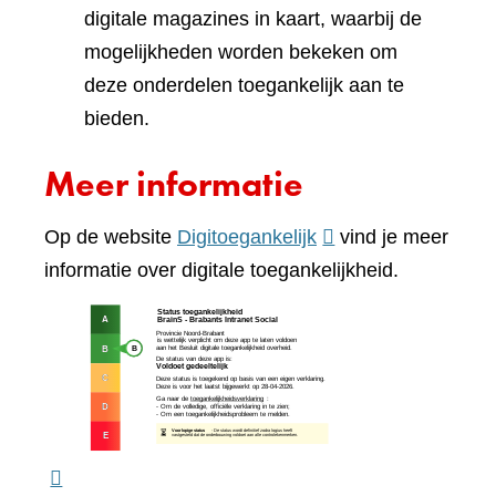
digitale magazines in kaart, waarbij de
mogelijkheden worden bekeken om
deze onderdelen toegankelijk aan te
bieden.
Meer informatie
(verwijst
Op de website
Digitoegankelijk
vind je meer
naar
informatie over digitale toegankelijkheid.
een
(verw
andere
naar
website)
een
ande
webs