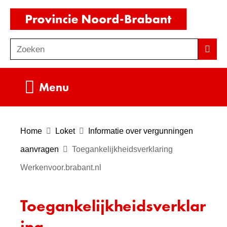
Ga
(naar
naar
homepag
de
Zoeken
Z
Zoek
inhoud
o
e
Uitklappen
Menu
k
e
n
Home
Loket
Informatie over vergunningen
aanvragen
Toegankelijkheidsverklaring
Werkenvoor.brabant.nl
Toegankelijkheidsverklar
ing