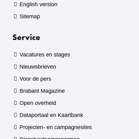
English version
Sitemap
Service
Vacatures en stages
Nieuwsbrieven
Voor de pers
(verwijst
Brabant Magazine
naar
Open overheid
een
(verwijst
Dataportaal en Kaartbank
andere
naar
Projecten- en campagnesites
website)
een