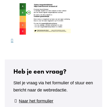
een
(verw
andere
naar
website)
een
ande
webs
Heb je een vraag?
Stel je vraag via het formulier of stuur een
bericht naar de webredactie.
(verwijst
Naar het formulier