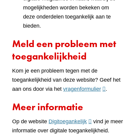
mogelijkheden worden bekeken om
deze onderdelen toegankelijk aan te
bieden.
Meld een probleem met
toegankelijkheid
Kom je een probleem tegen met de
toegankelijkheid van deze website? Geef het
(verwijst
aan ons door via het
vragenformulier
.
naar
Meer informatie
een
andere
(verwijst
Op de website
Digitoegankelijk
vind je meer
website)
naar
informatie over digitale toegankelijkheid.