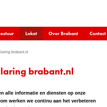
Ga
naar
e)
de
inhoud
estuur
Loket
Over Brabant
Contact
laring brabant.nl
laring brabant.nl
n alle informatie en diensten op onze
rom werken we continu aan het verbeteren