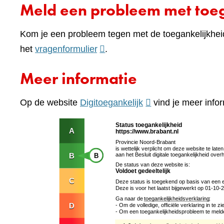
Meld een probleem met toeg
Kom je een probleem tegen met de toegankelijkhei
(verwijst
het
vragenformulier
.
naar
Meer informatie
een
andere
(verwijst
Op de website
Digitoegankelijk
vind je meer infor
website)
naar
een
andere
website)