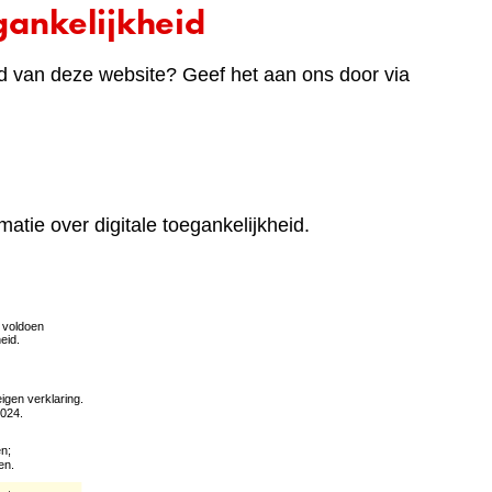
ankelijkheid
d van deze website? Geef het aan ons door via
matie over digitale toegankelijkheid.
(verwijst
naar
een
andere
website)