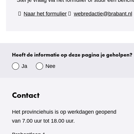
Stel je vraag via het formulier of stuur een beric
(verwijst
Naar het formulier
webredactie@brabant.nl
naar
een
andere
website)
Heeft de informatie op deze pagina je geholpen?
Uw
gegevens
Ja
Nee
Contact
Het provinciehuis is op werkdagen geopend
van 7.00 uur tot 18.00 uur.