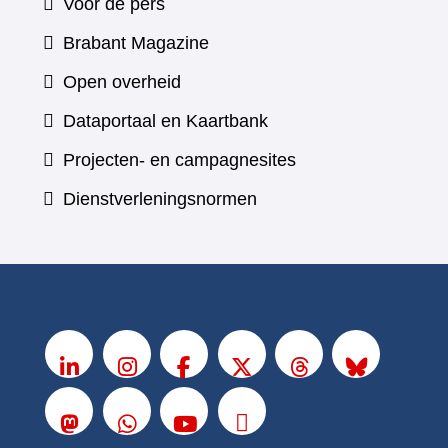
Voor de pers
(verwijst
Brabant Magazine
naar
Open overheid
een
(verwijst
Dataportaal en Kaartbank
andere
naar
Projecten- en campagnesites
website)
een
Dienstverleningsnormen
andere
website)
V
o
LinkedIn
Instagram
Facebook
X
Threads
BlueSky
l