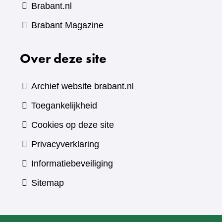
Brabant.nl
(verwijst
Brabant Magazine
naar
Over deze site
een
andere
website)
Archief website brabant.nl
Toegankelijkheid
Cookies op deze site
Privacyverklaring
Informatiebeveiliging
Sitemap