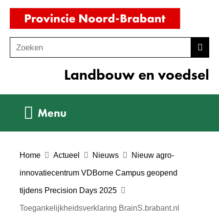
Ga
(naar
naar
homepag
de
Zoeken
Z
Zoek
inhoud
o
Landbouw en voedsel
e
k
e
Uitklappen
Menu
n
Home
Actueel
Nieuws
Nieuw agro-
innovatiecentrum VDBorne Campus geopend
tijdens Precision Days 2025
Toegankelijkheidsverklaring BrainS.brabant.nl