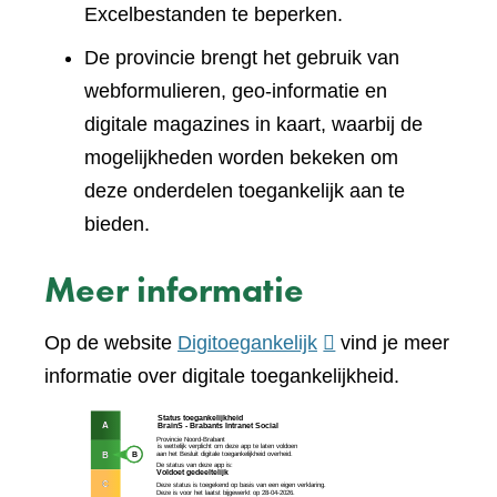
Excelbestanden te beperken.
De provincie brengt het gebruik van
webformulieren, geo-informatie en
digitale magazines in kaart, waarbij de
mogelijkheden worden bekeken om
deze onderdelen toegankelijk aan te
bieden.
Meer informatie
(verwijst
Op de website
Digitoegankelijk
vind je meer
naar
informatie over digitale toegankelijkheid.
een
(verw
andere
naar
website)
een