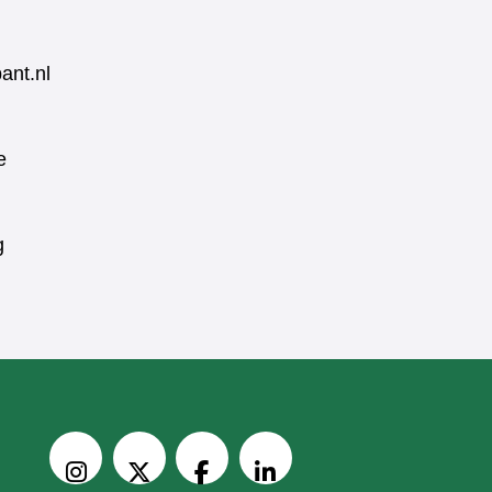
ant.nl
e
g
V
o