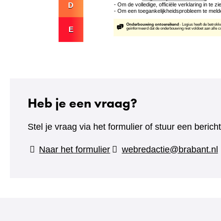
Heb je een vraag?
Stel je vraag via het formulier of stuur een beric
(verwijst
Naar het formulier
webredactie@brabant.nl
naar
een
andere
website)