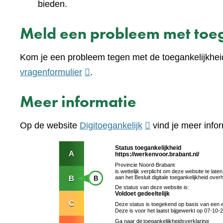
bieden.
Meld een probleem met toeg
Kom je een probleem tegen met de toegankelijkhei
(verwijst
vragenformulier
.
naar
Meer informatie
een
andere
(verwijst
Op de website
Digitoegankelijk
vind je meer infor
website)
naar
een
andere
website)