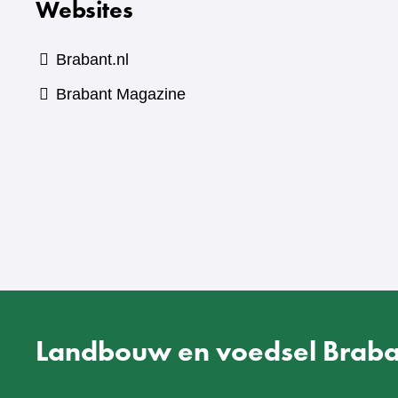
Websites
Brabant.nl
(verwijst
Brabant Magazine
naar
een
andere
website)
Landbouw en voedsel Braba