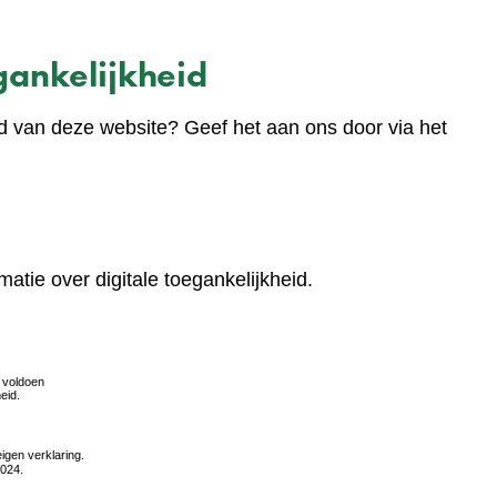
ankelijkheid
d van deze website? Geef het aan ons door via het
matie over digitale toegankelijkheid.
(verwijst
naar
een
andere
website)