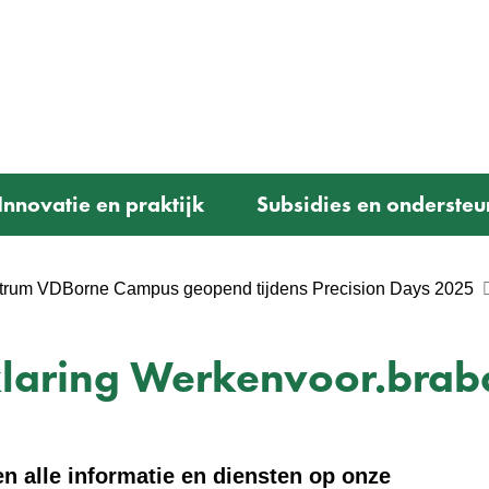
Ga
naar
e)
de
inhoud
Innovatie en praktijk
Subsidies en ondersteu
ntrum VDBorne Campus geopend tijdens Precision Days 2025
laring Werkenvoor.braba
n alle informatie en diensten op onze