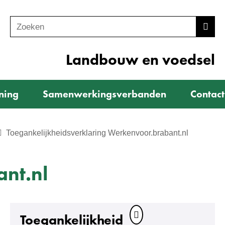
Zoeken
Z
Zoek
o
e
Landbouw en voedsel
k
e
ning
Samenwerkingsverbanden
Contact
n
Toegankelijkheidsverklaring Werkenvoor.brabant.nl
nt.nl
Toegankelijkheid