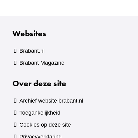
Websites
Brabant.nl
(verwijst
Brabant Magazine
naar
Over deze site
een
andere
website)
Archief website brabant.nl
Toegankelijkheid
Cookies op deze site
Privacyverklaring