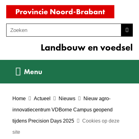
Ga
(naar
naar
homepag
de
Zoeken
Z
Zoek
inhoud
o
Landbouw en voedsel
e
k
e
Uitklappen
Menu
n
Home
Actueel
Nieuws
Nieuw agro-
innovatiecentrum VDBorne Campus geopend
tijdens Precision Days 2025
Cookies op deze
site