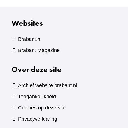
Websites
Brabant.nl
(verwijst
Brabant Magazine
naar
Over deze site
een
andere
website)
Archief website brabant.nl
Toegankelijkheid
Cookies op deze site
Privacyverklaring