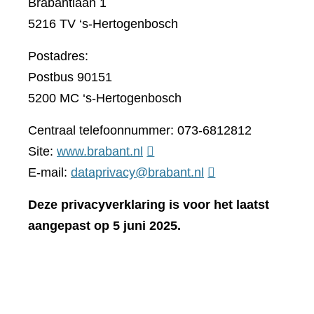
Brabantlaan 1
5216 TV ‘s-Hertogenbosch
Postadres:
Postbus 90151
5200 MC ‘s-Hertogenbosch
Centraal telefoonnummer: 073-6812812
(verwijst
Site:
www.brabant.nl
naar
E-mail:
dataprivacy@brabant.nl
een
Deze privacyverklaring is voor het laatst
andere
aangepast op 5 juni 2025.
website)