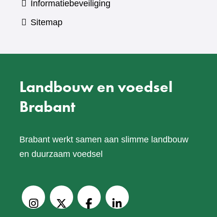
Informatiebeveiliging
Sitemap
Landbouw en voedsel
Brabant
Brabant werkt samen aan slimme landbouw
en duurzaam voedsel
V
o
Instagram
X
Facebook
LinkedIn