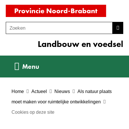
Ga
(naar
naar
homepag
de
Zoeken
Z
Zoek
inhoud
o
Landbouw en voedsel
e
k
e
Uitklappen
Menu
n
Home
Actueel
Nieuws
Als natuur plaats
moet maken voor ruimtelijke ontwikkelingen
Cookies op deze site