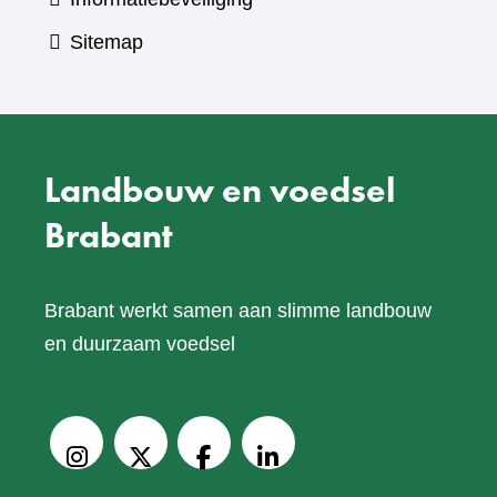
Sitemap
Landbouw en voedsel
Brabant
Brabant werkt samen aan slimme landbouw
en duurzaam voedsel
V
o
Instagram
X
Facebook
LinkedIn