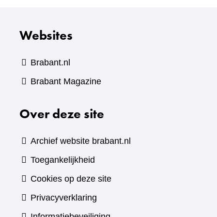
Websites
Brabant.nl
(verwijst
Brabant Magazine
naar
Over deze site
een
andere
website)
Archief website brabant.nl
Toegankelijkheid
Cookies op deze site
Privacyverklaring
Informatiebeveiliging