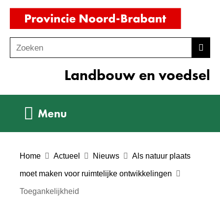
Ga
(naar
naar
homepag
de
Zoeken
Z
Zoek
inhoud
o
Landbouw en voedsel
e
k
e
Uitklappen
Menu
n
Home
Actueel
Nieuws
Als natuur plaats
moet maken voor ruimtelijke ontwikkelingen
Toegankelijkheid