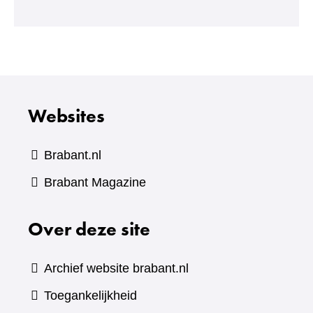
een
andere
website)
Websites
Brabant.nl
(verwijst
Brabant Magazine
naar
Over deze site
een
andere
website)
Archief website brabant.nl
Toegankelijkheid