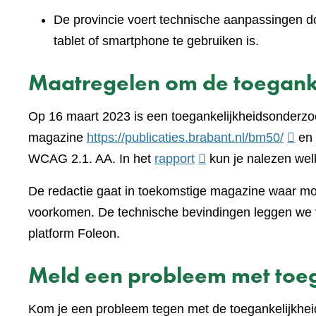
De provincie voert technische aanpassingen doo
tablet of smartphone te gebruiken is.
Maatregelen om de toeganke
Op 16 maart 2023 is een toegankelijkheidsonderzo
(verwi
magazine
https://publicaties.brabant.nl/bm50/
en 
(verwijst
naar
WCAG 2.1. AA. In het
rapport
kun je nalezen wel
naar
een
De redactie gaat in toekomstige magazine waar moge
een
ander
voorkomen. De technische bevindingen leggen we v
andere
websi
platform Foleon.
website)
Meld een probleem met toeg
Kom je een probleem tegen met de toegankelijkhei