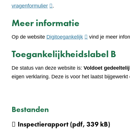
(verwijst
vragenformulier
.
naar
Meer informatie
een
andere
(verwijst
Op de website
Digitoegankelijk
vind je meer infor
website)
naar
Toegankelijkheidslabel B
een
andere
De status van deze website is:
Voldoet gedeeltelij
website)
eigen verklaring. Deze is voor het laatst bijgewerk
Bestanden
Inspectierapport
(pdf, 339 kB)