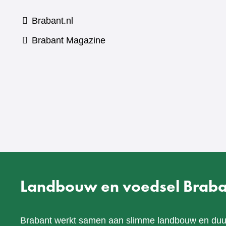
Brabant.nl
(verwijst
Brabant Magazine
naar
een
andere
website)
Landbouw en voedsel Braba
Brabant werkt samen aan slimme landbouw en du