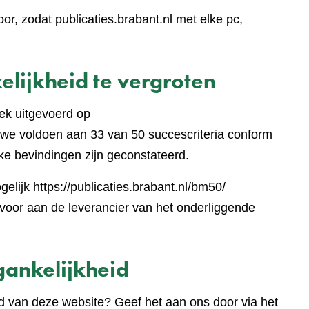
r, zodat publicaties.brabant.nl met elke pc,
lijkheid te vergroten
ek uitgevoerd op
jst
we voldoen aan 33 van 50 succescriteria conform
ke bevindingen zijn geconstateerd.
lijk https://publicaties.brabant.nl/bm50/
e
oor aan de leverancier van het onderliggende
te)
ankelijkheid
d van deze website? Geef het aan ons door via het