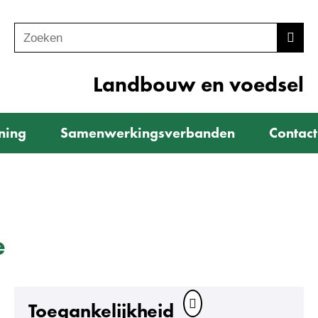
Zoeken
Z
Zoek
o
e
Landbouw en voedsel
k
e
ning
Samenwerkingsverbanden
Contact
n
e
Toegankelijkheid