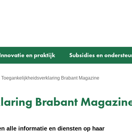
Ga
naar
e)
de
inhoud
Innovatie en praktijk
Subsidies en ondersteu
Toegankelijkheidsverklaring Brabant Magazine
klaring Brabant Magazin
n alle informatie en diensten op haar