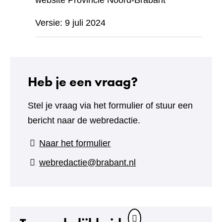
website Provincie Noord-Brabant
Versie: 9 juli 2024
Heb je een vraag?
Stel je vraag via het formulier of stuur een
bericht naar de webredactie.
(verwijst
Naar het formulier
naar
webredactie@brabant.nl
een
andere
website)