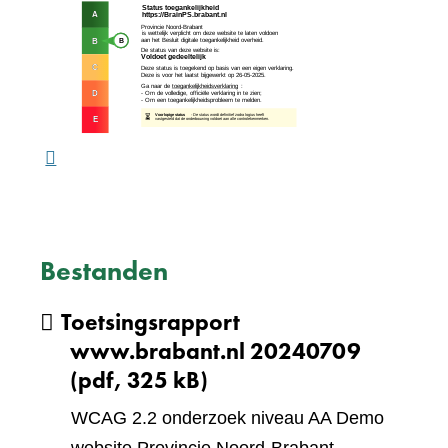
(verw
andere
naar
website)
een
ande
webs
Bestanden
Toetsingsrapport
www.brabant.nl 20240709
(pdf, 325 kB)
WCAG 2.2 onderzoek niveau AA Demo