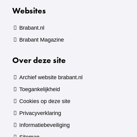
Websites
Brabant.nl
(verwijst
Brabant Magazine
naar
Over deze site
een
andere
website)
Archief website brabant.nl
Toegankelijkheid
Cookies op deze site
Privacyverklaring
Informatiebeveiliging