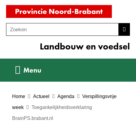
Ga
(naar
naar
homepag
de
Zoeken
Z
Zoek
inhoud
o
Landbouw en voedsel
e
k
e
Uitklappen
Menu
n
Home
Actueel
Agenda
Verspillingsvrije
week
Toegankelijkheidsverklaring
BrainPS.brabant.nl