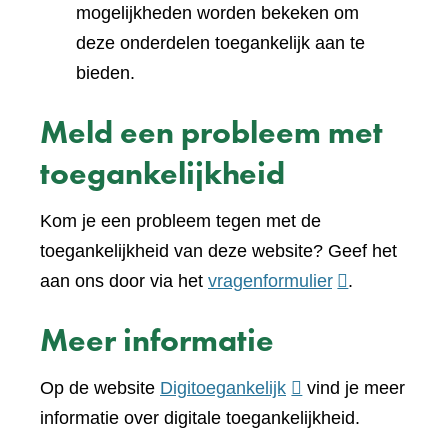
mogelijkheden worden bekeken om
deze onderdelen toegankelijk aan te
bieden.
Meld een probleem met
toegankelijkheid
Kom je een probleem tegen met de
toegankelijkheid van deze website? Geef het
(verwijst
aan ons door via het
vragenformulier
.
naar
Meer informatie
een
andere
(verwijst
Op de website
Digitoegankelijk
vind je meer
website)
naar
informatie over digitale toegankelijkheid.
een