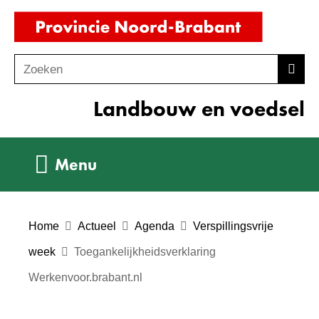
Ga
(naar
naar
homepag
de
Zoeken
Z
Zoek
inhoud
o
Landbouw en voedsel
e
k
e
Uitklappen
Menu
n
Home
Actueel
Agenda
Verspillingsvrije
week
Toegankelijkheidsverklaring
Werkenvoor.brabant.nl