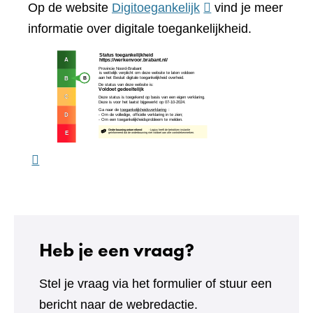
(verwijst
Op de website
Digitoegankelijk
vind je meer
website)
naar
informatie over digitale toegankelijkheid.
een
(verw
andere
naar
website)
een
ande
webs
Heb je een vraag?
Stel je vraag via het formulier of stuur een
bericht naar de webredactie.