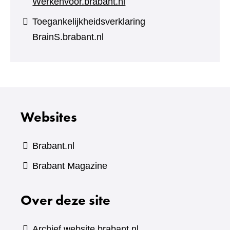
Werkenvoor.brabant.nl
Toegankelijkheidsverklaring
BrainS.brabant.nl
Websites
Brabant.nl
(verwijst
Brabant Magazine
naar
Over deze site
een
andere
website)
Archief website brabant.nl