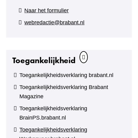
(verwijst
Naar het formulier
naar
webredactie@brabant.nl
een
andere
website)
Toegankelijkheid
Toegankelijkheidsverklaring brabant.nl
Toegankelijkheidsverklaring Brabant
Magazine
Toegankelijkheidsverklaring
BrainPS.brabant.nl
Toegankelijkheidsverklaring