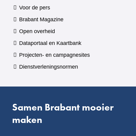
Voor de pers
(verwijst
Brabant Magazine
naar
Open overheid
een
(verwijst
Dataportaal en Kaartbank
andere
naar
Projecten- en campagnesites
website)
een
Dienstverleningsnormen
andere
website)
Samen Brabant mooier
maken