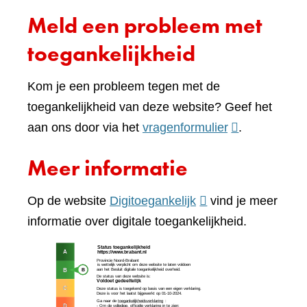
Meld een probleem met
toegankelijkheid
Kom je een probleem tegen met de
toegankelijkheid van deze website? Geef het
(verwijst
aan ons door via het
vragenformulier
.
naar
Meer informatie
een
andere
(verwijst
Op de website
Digitoegankelijk
vind je meer
website)
naar
informatie over digitale toegankelijkheid.
een
(verw
andere
naar
website)
een