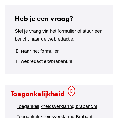
Heb je een vraag?
Stel je vraag via het formulier of stuur een
bericht naar de webredactie.
(verwijst
Naar het formulier
naar
webredactie@brabant.nl
een
andere
website)
Toegankelijkheid
Toegankelijkheidsverklaring brabant.nl
Toegankelijkheidsverklaring Brabant