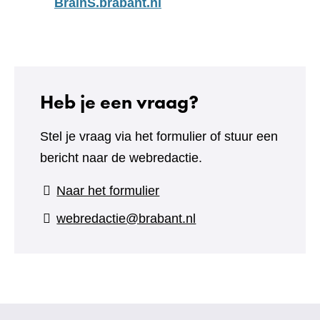
BrainS.brabant.nl
Heb je een vraag?
Stel je vraag via het formulier of stuur een
bericht naar de webredactie.
(verwijst
Naar het formulier
naar
webredactie@brabant.nl
een
andere
website)