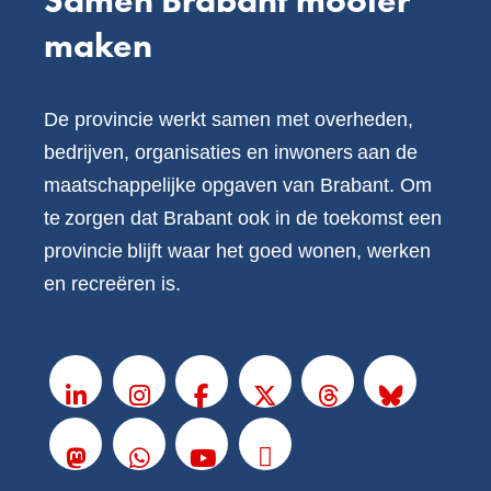
Samen Brabant mooier
maken
De provincie werkt samen met overheden,
bedrijven, organisaties en inwoners aan de
maatschappelijke opgaven van Brabant. Om
te zorgen dat Brabant ook in de toekomst een
provincie blijft waar het goed wonen, werken
en recreëren is.
V
o
LinkedIn
Instagram
Facebook
X
Threads
BlueSky
l
Mastodon
Whatsapp
Youtube
Podcasts