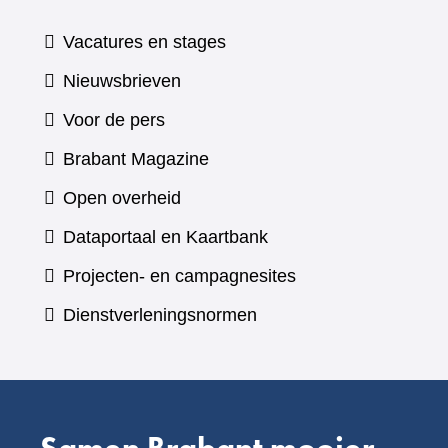
Vacatures en stages
Nieuwsbrieven
Voor de pers
(verwijst
Brabant Magazine
naar
Open overheid
een
(verwijst
Dataportaal en Kaartbank
andere
naar
Projecten- en campagnesites
website)
een
Dienstverleningsnormen
andere
website)