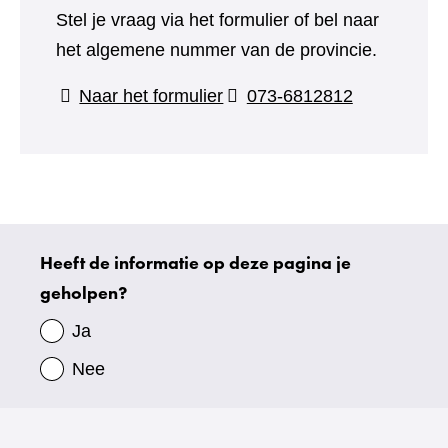
Stel je vraag via het formulier of bel naar
het algemene nummer van de provincie.
(verwijst
Naar het formulier
073-6812812
naar
een
andere
website)
Heeft de informatie op deze pagina je
Uw
geholpen?
gegevens
Ja
Nee