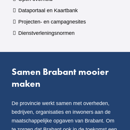
een
(verwijst
Dataportaal en Kaartbank
andere
naar
Projecten- en campagnesites
website)
een
Dienstverleningsnormen
andere
website)
Samen Brabant mooier
maken
De provincie werkt samen met overheden,
bedrijven, organisaties en inwoners aan de
maatschappelijke opgaven van Brabant. Om
te zorgen dat Brabant ook in de toekomst een