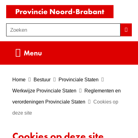
Ga
(naar
naar
homepag
de
Zoeken
Z
Zoek
inhoud
o
e
Uitklappen
Menu
k
e
n
Home
Bestuur
Provinciale Staten
Werkwijze Provinciale Staten
Reglementen en
verordeningen Provinciale Staten
Cookies op
deze site
Cookies op deze site