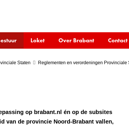
Ga
naar
e)
de
inhoud
estuur
Loket
Over Brabant
Contact
vinciale Staten
Reglementen en verordeningen Provinciale 
oepassing op brabant.nl én op de subsites
id van de provincie Noord-Brabant vallen,