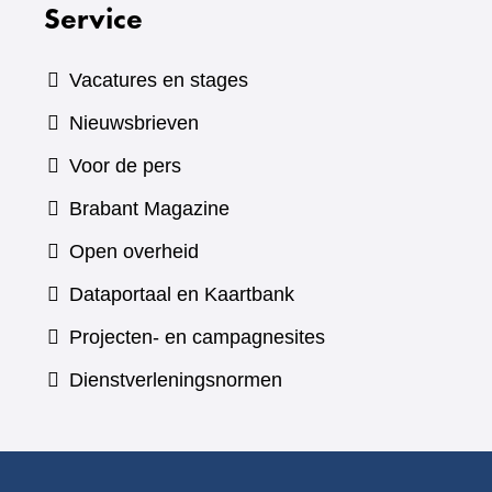
Service
Vacatures en stages
Nieuwsbrieven
Voor de pers
(verwijst
Brabant Magazine
naar
Open overheid
een
(verwijst
Dataportaal en Kaartbank
andere
naar
Projecten- en campagnesites
website)
een
Dienstverleningsnormen
andere
website)