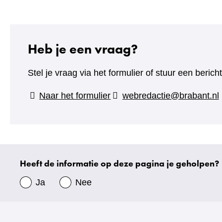
Heb je een vraag?
Stel je vraag via het formulier of stuur een beric
(verwijst
Naar het formulier
webredactie@brabant.nl
naar
een
andere
website)
Heeft de informatie op deze pagina je geholpen?
Uw
gegevens
Ja
Nee