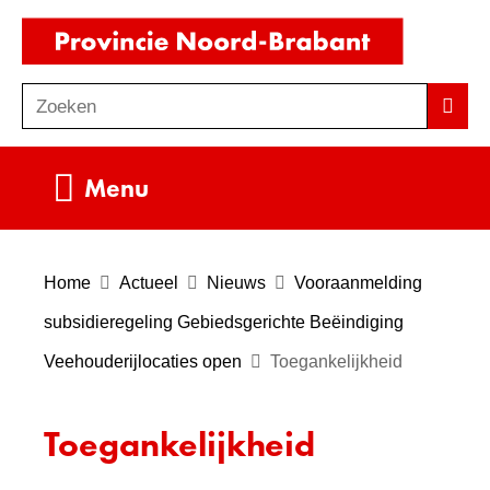
Ga
(naar
naar
homepag
de
Zoeken
Z
Zoek
inhoud
o
e
Uitklappen
Menu
k
e
n
Home
Actueel
Nieuws
Vooraanmelding
subsidieregeling Gebiedsgerichte Beëindiging
Veehouderijlocaties open
Toegankelijkheid
Toegankelijkheid