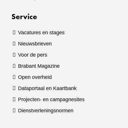
Service
Vacatures en stages
Nieuwsbrieven
Voor de pers
(verwijst
Brabant Magazine
naar
Open overheid
een
(verwijst
Dataportaal en Kaartbank
andere
naar
Projecten- en campagnesites
website)
een
Dienstverleningsnormen
andere
website)