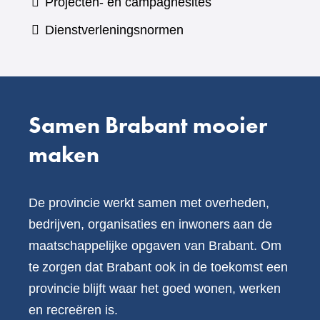
Projecten- en campagnesites
website)
een
Dienstverleningsnormen
andere
website)
Samen Brabant mooier
maken
De provincie werkt samen met overheden,
bedrijven, organisaties en inwoners aan de
maatschappelijke opgaven van Brabant. Om
te zorgen dat Brabant ook in de toekomst een
provincie blijft waar het goed wonen, werken
en recreëren is.