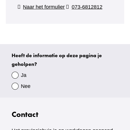
(verwijst
Naar het formulier
073-6812812
naar
een
andere
website)
Heeft de informatie op deze pagina je
Uw
geholpen?
gegevens
Ja
Nee
Contact