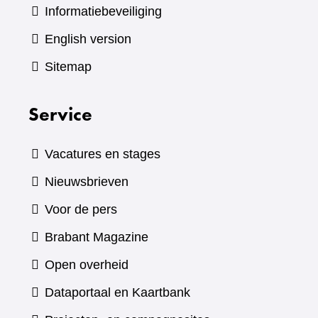
Informatiebeveiliging
English version
Sitemap
Service
Vacatures en stages
Nieuwsbrieven
Voor de pers
(verwijst
Brabant Magazine
naar
Open overheid
een
(verwijst
Dataportaal en Kaartbank
andere
naar