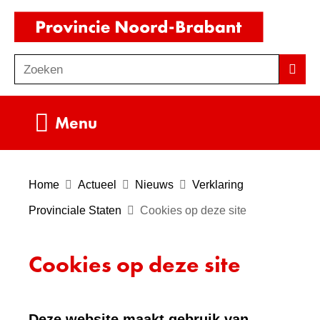
Ga
(naar
naar
homepag
de
Zoeken
Z
Zoek
inhoud
o
e
Uitklappen
Menu
k
e
n
Home
Actueel
Nieuws
Verklaring
Provinciale Staten
Cookies op deze site
Cookies op deze site
Deze website maakt gebruik van